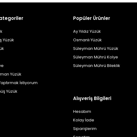
ategoriler
Popüler Ürünler
k
Ay Yıldız Yüzük
ş Yüzük
Osmanlı Yüzük
zük
Süleyman Mührü Yüzük
Süleyman Mührü Kolye
ye
Süleyman Mührü Bileklik
yman Yüzük
Yaptırmak İstiyorum
üş Yüzük
Alışveriş Bilgileri
Hesabım
Kolay İade
Siparişlerim