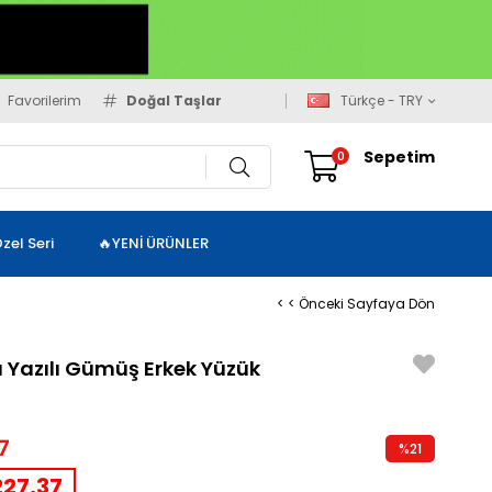
Favorilerim
Doğal Taşlar
Türkçe - TRY
Sepetim
0
zel Seri
🔥YENİ ÜRÜNLER
< < Önceki Sayfaya Dön
 Yazılı Gümüş Erkek Yüzük
7
%
21
İndirim
27,37