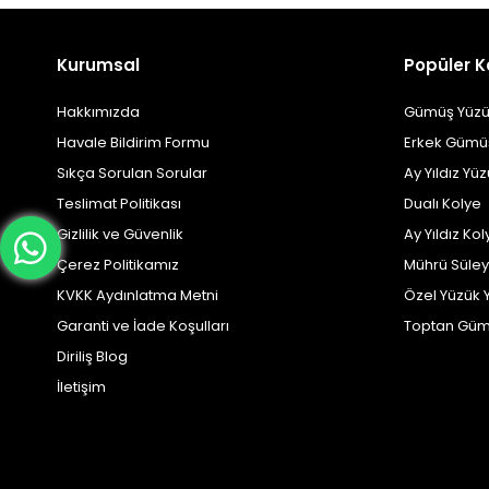
Kurumsal
Popüler K
Hakkımızda
Gümüş Yüzü
Havale Bildirim Formu
Erkek Gümü
Sıkça Sorulan Sorular
Ay Yıldız Yü
Teslimat Politikası
Dualı Kolye
Gizlilik ve Güvenlik
Ay Yıldız Kol
Çerez Politikamız
Mührü Süle
KVKK Aydınlatma Metni
Özel Yüzük 
Garanti ve İade Koşulları
Toptan Güm
Diriliş Blog
İletişim