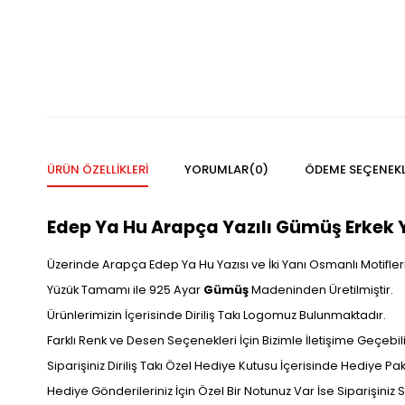
ÜRÜN ÖZELLIKLERI
YORUMLAR
(0)
ÖDEME SEÇENEKL
Edep Ya Hu Arapça Yazılı Gümüş Erkek 
Üzerinde Arapça Edep Ya Hu Yazısı ve İki Yanı Osmanlı Motifleri 
Yüzük Tamamı ile 925 Ayar
Gümüş
Madeninden Üretilmiştir.
Ürünlerimizin İçerisinde Diriliş Takı Logomuz Bulunmaktadır.
Farklı Renk ve Desen Seçenekleri İçin Bizimle İletişime Geçebilir
Siparişiniz Diriliş Takı Özel Hediye Kutusu İçerisinde Hediye P
Hediye Gönderileriniz İçin Özel Bir Notunuz Var İse Siparişiniz Sı