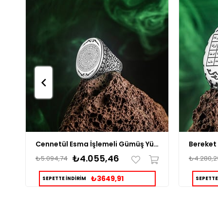
Cennetül Esma İşlemeli Gümüş Yüzük
₺4.055,46
₺5.094,74
₺4.280,2
₺3649,91
SEPETTE İNDİRİM
SEPETTE