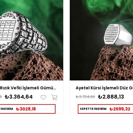
Bereket Rızık Vefki İşlemeli Gümüş Yüzük
₺3.364,64
₺2.888,13
9
₺3.724,99
₺3028,18
₺2599,32
 İNDİRİM
SEPETTE İNDİRİM