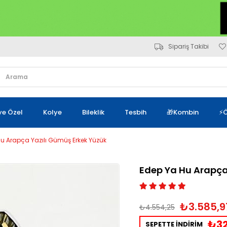
Sipariş Takibi
iye Özel
Kolye
Bileklik
Tesbih
🎁Kombin
⚡Ö
u Arapça Yazılı Gümüş Erkek Yüzük
Edep Ya Hu Arapça
₺3.585,9
₺4.554,25
₺32
SEPETTE İNDİRİM