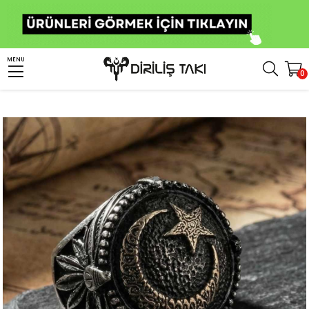
Anasayfa
Erkek Gümüş Yüzük
Ay Yıldız Yüzükler
MENU
0
Eskitme Ay Yıldız İşlemeli Gümüş Yüzük