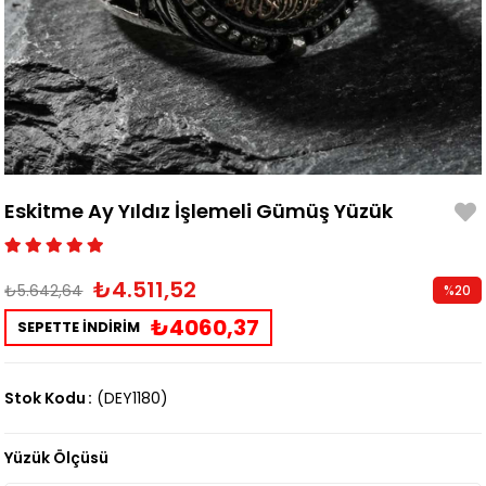
Eskitme Ay Yıldız İşlemeli Gümüş Yüzük
₺4.511,52
₺5.642,64
%
20
İndirim
₺4060,37
SEPETTE İNDİRİM
Stok Kodu
(DEY1180)
Yüzük Ölçüsü