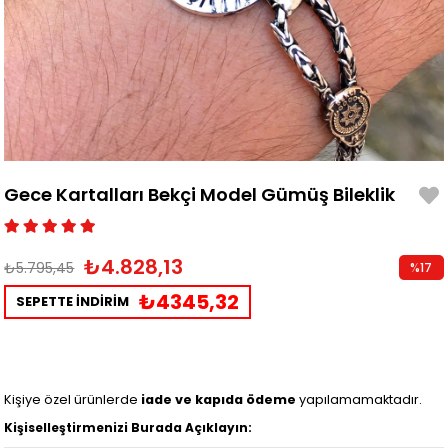
Gece Kartalları Bekçi Model Gümüş Bileklik
₺4.828,13
₺5.795,45
%
17
İndirim
₺4345,32
SEPETTE İNDİRİM
Kişiye özel ürünlerde
iade ve kapıda ödeme
yapılamamaktadır.
Kişiselleştirmenizi Burada Açıklayın: