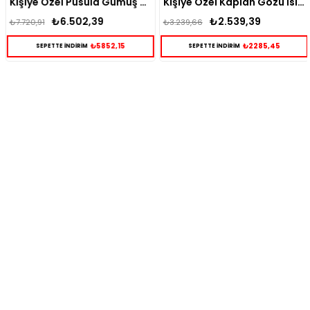
Kişiye Özel Pusula Gümüş Bileklik
Kişiye Özel Kaplan Gözü İsimli Bileklik
₺6.502,39
₺2.539,39
₺7.720,91
₺3.239,66
₺5852,15
₺2285,45
SEPETTE İNDİRİM
SEPETTE İNDİRİM