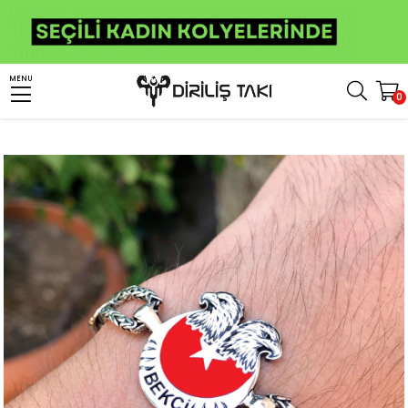
Anasayfa
Kişiye Özel Ürünler
Kişiye Özel Gümüş Bileklik
MENU
0
Gece Kartalları Bekçi Model Gümüş Bileklik