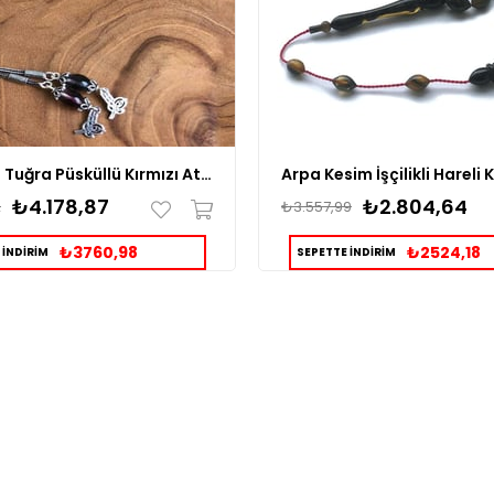
Osmanlı Tuğra Püsküllü Kırmızı Ateş Kehribar Tesbih
₺4.178,87
₺2.804,64
2
₺3.557,99
₺3760,98
₺2524,18
 İNDİRİM
SEPETTE İNDİRİM