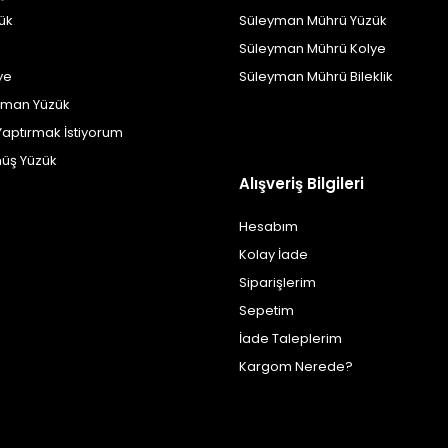
zük
Süleyman Mührü Yüzük
Süleyman Mührü Kolye
ye
Süleyman Mührü Bileklik
yman Yüzük
Yaptırmak İstiyorum
üş Yüzük
Alışveriş Bilgileri
Hesabım
Kolay İade
Siparişlerim
Sepetim
İade Taleplerim
Kargom Nerede?