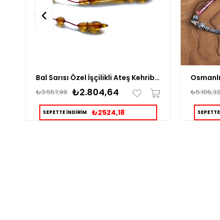
Bal Sarısı Özel İşçilikli Ateş Kehribar Tesbih
₺2.804,64
₺3.557,99
₺5.106,3
₺2524,18
SEPETTE İNDİRİM
SEPETTE