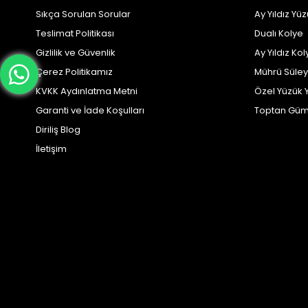
Sıkça Sorulan Sorular
Ay Yıldız Yü
Teslimat Politikası
Dualı Kolye
Gizlilik ve Güvenlik
Ay Yıldız Kol
Çerez Politikamız
Mührü Süle
KVKK Aydınlatma Metni
Özel Yüzük 
Garanti ve İade Koşulları
Toptan Güm
Diriliş Blog
İletişim