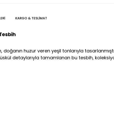
ERI
KARGO & TESLIMAT
Tesbih
 doğanın huzur veren yeşil tonlarıyla tasarlanmıştır
üskül detaylarıyla tamamlanan bu tesbih, koleksiyo