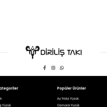
ategoriler
Popüler Ürünler
k
Ay Yıldız Yüzük
ş Yüzük
Osmanlı Yüzük