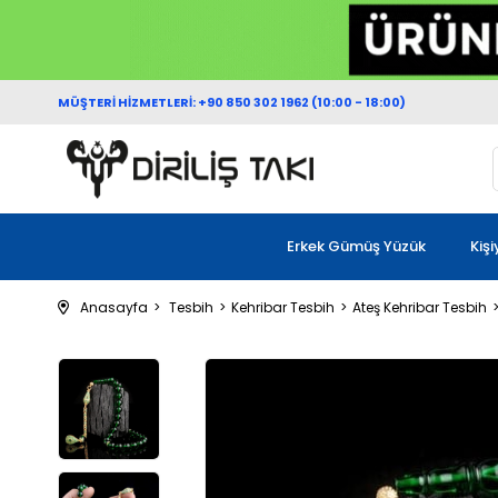
MÜŞTERİ HİZMETLERİ: +90 850 302 1962 (10:00 - 18:00)
Erkek Gümüş Yüzük
Kiş
Anasayfa
Tesbih
Kehribar Tesbih
Ateş Kehribar Tesbih