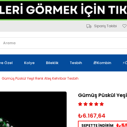
Sipariş Takibi
iye Özel
Kolye
Bileklik
Tesbih
🎁Kombin
⚡Ö
Gümüş Püskül Yeşil Renk Ateş Kehribar Tesbih
Gümüş Püskül Yeşil
₺6.167,64
₺55
SEPETTE İNDİRİM