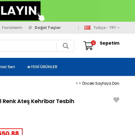
Favorilerim
Doğal Taşlar
Türkçe - TRY
Sepetim
0
zel Seri
🔥YENİ ÜRÜNLER
< < Önceki Sayfaya Dön
 Renk Ateş Kehribar Tesbih
50,88