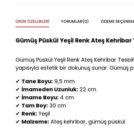
ÜRÜN ÖZELLIKLERI
YORUMLAR
(0)
ÖDEME SEÇENEKL
Gümüş Püskül Yeşil Renk Ateş Kehribar 
Gümüş Püskül Yeşil Renk Ateş Kehribar Tesbih,
yapısıyla estetik bir dokunuş sunar. Gümüş p
✔
Tane Boyu:
9,5 mm
✔
İmameden Uzunluk:
22 cm
✔
İmame Boyu:
4 cm
✔
Tam Boy:
30 cm
✔
Renk:
Yeşil
✔
Malzeme:
Ateş kehribar, gümüş püskül