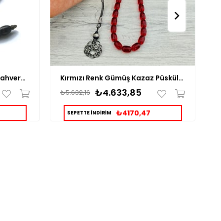
Arpa Kesim İşçilikli Hareli Kahverengi Ateş Kehribar Tesbih
Kırmızı Renk Gümüş Kazaz Püsküllü Ateş Kehribar Tesbih
₺4.633,85
₺5.632,16
₺
₺4170,47
SEPETTE İNDİRİM