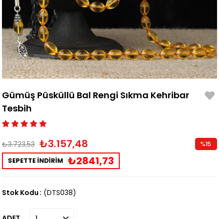
Gümüş Püsküllü Bal Rengi Sıkma Kehribar
Tesbih
₺3.157,48
₺3.723,53
%
15
İndirim
₺2841,73
SEPETTE İNDİRİM
Stok Kodu
(DTS038)
ADET