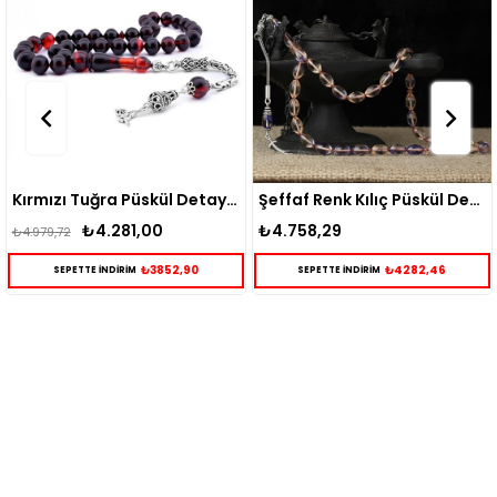
Kırmızı Tuğra Püskül Detaylı Sıkma Kehribar Tesbih
Şeffaf Renk Kılıç Püskül Detaylı Sıkma Kehribar Tesbih
₺4.281,00
₺4.758,29
2
₺5.145,27
₺3852,90
₺4282,46
PETTE İNDİRİM
SEPETTE İNDİRİM
SEP