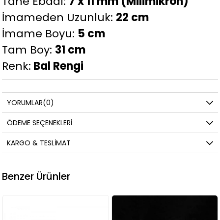
Tane Ebadı:
7 x 11 mm (Milimikron)
İmameden Uzunluk:
22 cm
İmame Boyu:
5 cm
Tam Boy:
31 cm
Renk:
Bal Rengi
YORUMLAR
(0)
ÖDEME SEÇENEKLERI
KARGO & TESLIMAT
Benzer Ürünler