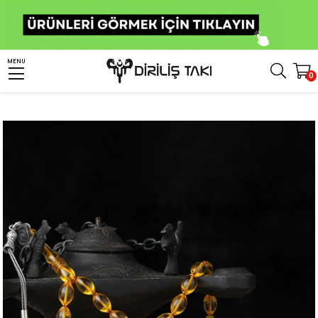
Anasayfa
Tesbih
Kehribar Tesbih
Sıkma Kehribar Tesbih
MENU
0
Gümüş Püsküllü Bal Rengi Sıkma Kehribar Tesbih