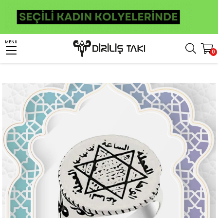
Anasayfa
Erkek Gümüş Yüzük
İslami Yüzükler
Süleyman Mührü Yüzükler
MENU
0
Hazreti Davud Yıldızı Süleyman Mührü Gümüş Erkek Yüzük