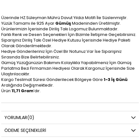
Üzerinde HZ.Süleyman Mührü Davut Yıldızı Motifi İle Süslenmiştir.
Yüzük Tamamı ile 925 Ayar
Gümüş
Madeninden Üretilmiştir.
Ürünlerimizin İçerisinde Diriliş Takı Logomuz Bulunmaktadır.
Farklı Renk ve Desen Seçenekleri İçin Bizimle İletişime Geçebilirsiniz.
Siparişiniz Diriliş Takı Özel Hediye Kutusu İçerisinde Hediye Paketi
Olarak Gönderilmektedir.
Hediye Gönderileriniz İçin Özel Bir Notunuz Var İse Siparişiniz
Sırasında Bize Belirtebilirsiniz.
Gümüş Yüzüğünüzün Bakımını Kolaylıkla Yapabilmeniz İçin Gümüş
Parlatma Bezi Firmamızın Hediyesi Olarak Kargonuz İçerisinde Size
Ulaştırılacaktır.
Kargo Teslimat Süresi Gönderilecek Bölgeye Göre
1-3 İş Günü
Aralığında Değişmektedir.
Ürün
11,71 Gram
’dır.
YORUMLAR
(0)
ÖDEME SEÇENEKLERI