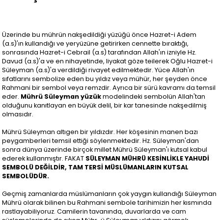
Üzerinde bu mührün nakşedildiği yüzüğü önce Hazret-i Adem
(a.s)'ın kullandığı ve yeryüzüne getirirken cennette bıraktığı,
sonrasında Hazret-i Cebrail (a.s) tarafından Allah'ın izniyle Hz.
Davud (a.s)'a ve en nihayetinde, liyakat göze teilerek Oğlu Hazret-i
Süleyman (a.s)'a verdildiği rivayet edilmektedir. Yüce Allah'ın
sıfatlarını sembolize eden bu yıldız veya mühür, her şeyden önce
Rahmani bir sembol veya remzdir. Ayrıca bir sürü kavramı da temsil
eder.
Mührü Süleyman yüzük
modelindeki sembolün Allah'tan
olduğunu kanıtlayan en büyük delil, bir kar tanesinde nakşedilmiş
olmasıdır.
Mührü Süleyman altıgen bir yıldızdır. Her köşesinin manen bazı
peygamberleri temsil ettiği söylenmektedir. Hz. Süleyman'dan
sonra dünya üzerinde birçok millet Mührü Süleyman'ı kutsal kabul
ederek kullanmıştır. FAKAT
SÜLEYMAN MÜHRÜ KESİNLİKLE YAHUDİ
SEMBOLÜ DEĞİLDİR, TAM TERSİ MÜSLÜMANLARIN KUTSAL
SEMBOLÜDÜR.
Geçmiş zamanlarda müslümanların çok yaygın kullandığı Süleyman
Mührü olarak bilinen bu Rahmani sembole tarihimizin her kısmında
rastlayabiliyoruz. Camilerin tavanında, duvarlarda ve cam