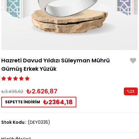
Hazreti Davud Yıldızı Süleyman Mührü
Gümüş Erkek Yüzük
₺2.626,87
₺3.406,62
%
23
İndirim
₺2364,18
SEPETTE İNDİRİM
Stok Kodu
(DEY0335)