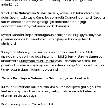
süslemelerinde de sıkça Mühr-ü Süleyman yıldızını görmek
mümkündür.
Şimdilerde
Süleyman Mührü yüzük
, kolye ve bileklik olarak her
daim üzerimizde taşıdığımız bu sembolü Osmanlı denizcisi rüzgara
hakim olmak anlamına geldiği için denizlerde dolaştığı
donanmasının bayraklarında da kullanmıştır.
Ayrıca Osmanlı İmparatorluğunun padişahları kılıç, giysi, kolye ve
yüzüklerinde de bu sembolü tılsımlaştırıp kullanmayı tercih
etmişlerdir.
Süleyman Mührü yüzük üzerindeki Rahmani sembolde Allah'ın
dışında meleklerin ve bazı insanların bildiği
İsm-i Azam duası
yer
almaktadır.
Süleyman Mührü yüzük
öyle Rahmani ve tılsımlı bir
yüzüktür ki sadece sayılı kişi ve meleklerin bildiği Allah'ın saklı ismini
(İsm-i Azam duası) içerisinde barındırır.
"
Yüzük Kimdeyse Süleyman Odur
" rivayet edilmektedir.
Bu mührü üzerinde bulunduran kim olursa her şeye galip gelir ve
herkesin saygısını kazanır. Kaza, bela, hastalık ve kötülüklerden
Allah'ın izniyle uzaklaşır.
Doğrusunu yalnızca Yüce Allah bilir...