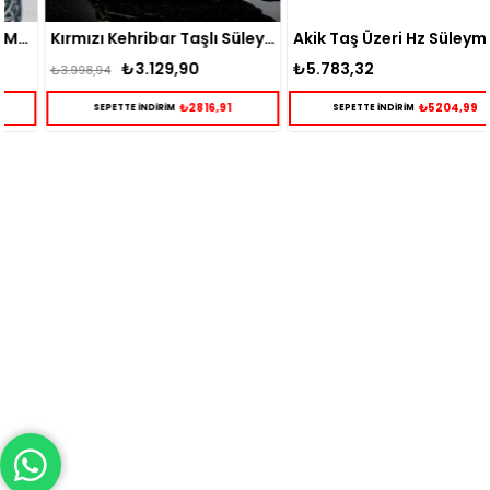
Kırmızı Kehribar Taşlı Süleyman Mührü İşlemeli Gümüş Yüzük
Akik Taş Üzeri Hz Süleyman Mührü Kazıması Gümüş Yüzük
₺3.129,90
₺5.783,32
₺3.998,94
₺2816,91
₺5204,99
SEPETTE İNDİRİM
SEPETTE İNDİRİM