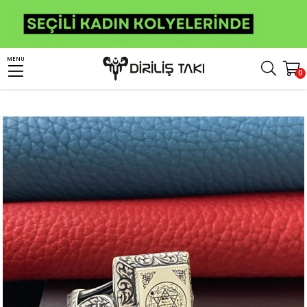
Anasayfa
Erkek Gümüş Yüzük
İslami Yüzükler
Süleyman Mührü Yüzükler
MENU
0
Hz Süleyman Mührü Kare Gümüş Erkek Yüzük