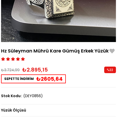
Hz Süleyman Mührü Kare Gümüş Erkek Yüzük
₺2.895,15
₺3.724,99
%
22
İndirim
₺2605,64
SEPETTE İNDİRİM
Stok Kodu
(DEY0856)
Yüzük Ölçüsü