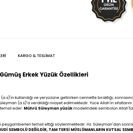
ERI
KARGO & TESLIMAT
 Gümüş Erkek Yüzük Özellikleri
)'ın kullandığı ve yeryüzüne getirirken cennette bıraktığı, sonrasında 
Süleyman (a.s)'a verdildiği rivayet edilmektedir. Yüce Allah'ın sıfatla
 temsil eder.
Mührü Süleyman yüzük
modelindeki sembolün Allah'tan 
zı peygamberleri temsil ettiği söylenmektedir. Hz. Süleyman'dan sonra
HUDİ SEMBOLÜ DEĞİLDİR, TAM TERSİ MÜSLÜMANLARIN KUTSAL SEM