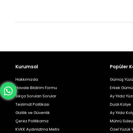
Kurumsal
Popüler K
Hakkımızda
Gümüş Yüzü
Havale Bildirim Formu
Erkek Gümü
Sıkça Sorulan Sorular
Ay Yıldız Yü
Teslimat Politikası
Dualı Kolye
Gizlilik ve Güvenlik
Ay Yıldız Kol
Çerez Politikamız
Mührü Süle
KVKK Aydınlatma Metni
Özel Yüzük 