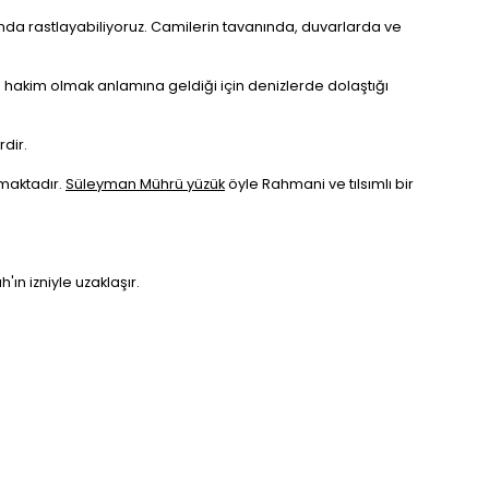
a rastlayabiliyoruz. Camilerin tavanında, duvarlarda ve
a hakim olmak anlamına geldiği için denizlerde dolaştığı
rdir.
maktadır.
Süleyman Mührü yüzük
öyle Rahmani ve tılsımlı bir
ın izniyle uzaklaşır.