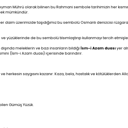
man Mührü olarak bilinen bu Rahmani sembole tarihimizin her kısmınd
rmek mümkündür.
ak her daim üzerimizde taşıdığımız bu sembolü Osmanlı denizcisi rüzgar
 ve yüzüklerinde de bu sembolü tılsımlaştırıp kullanmayı tercih etmişle
şında meleklerin ve bazı insanların bildiği
İsm-i Azam duası
yer al
ı ismini (İsm-i Azam duası) içerisinde barındırır.
 herkesin saygısını kazanır. Kaza, bela, hastalık ve kötülüklerden Allah'
abilen Gümüş Yüzük.