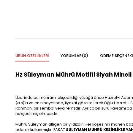
ÜRÜN ÖZELLIKLERI
YORUMLAR
(0)
ÖDEME SEÇENEKL
Hz Süleyman Mührü Motifli Siyah Mineli
Üzerinde bu mührün nakşedildiği yüzüğü önce Hazret-i Adem (a.s
(a.s)'a ve en nihayetinde, liyakat göze teilerek Oğlu Hazret-i 
Rahmani bir sembol veya remzdir. Ayrıca bir sürü kavramı da
nakşedilmiş olmasıdır.
Mührü Süleyman altıgen bir yıldızdır. Her köşesinin manen ba
ederek kullanmıştır. FAKAT
SÜLEYMAN MÜHRÜ KESİNLİKLE YA