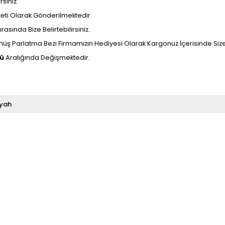
siniz.
aketi Olarak Gönderilmektedir.
rasında Bize Belirtebilirsiniz.
ş Parlatma Bezi Firmamızın Hediyesi Olarak Kargonuz İçerisinde Size U
nü
Aralığında Değişmektedir.
iyah