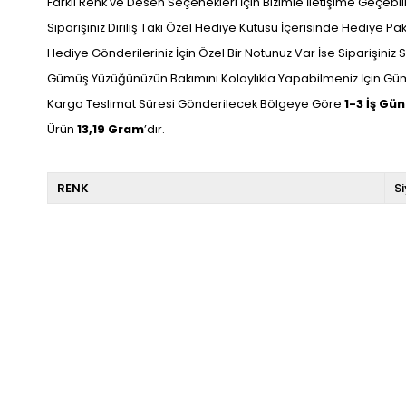
Farklı Renk ve Desen Seçenekleri İçin Bizimle İletişime Geçebilir
Siparişiniz Diriliş Takı Özel Hediye Kutusu İçerisinde Hediye P
Hediye Gönderileriniz İçin Özel Bir Notunuz Var İse Siparişiniz Sı
Gümüş Yüzüğünüzün Bakımını Kolaylıkla Yapabilmeniz İçin Gümü
Kargo Teslimat Süresi Gönderilecek Bölgeye Göre
1-3 İş Gü
Ürün
13,19 Gram
’dır.
RENK
S