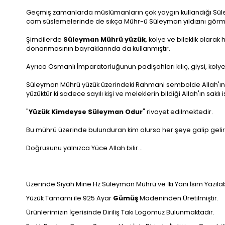
Geçmiş zamanlarda müslümanların çok yaygın kullandığı Süley
cam süslemelerinde de sıkça Mühr-ü Süleyman yıldızını gö
Şimdilerde
Süleyman Mührü yüzük
, kolye ve bileklik olar
donanmasının bayraklarında da kullanmıştır.
Ayrıca Osmanlı İmparatorluğunun padişahları kılıç, giysi, kolye
Süleyman Mührü yüzük üzerindeki Rahmani sembolde Allah'ın dı
yüzüktür ki sadece sayılı kişi ve meleklerin bildiği Allah'ın sakl
"
Yüzük Kimdeyse Süleyman Odur
" rivayet edilmektedir.
Bu mührü üzerinde bulunduran kim olursa her şeye galip gelir ve
Doğrusunu yalnızca Yüce Allah bilir...
Üzerinde Siyah Mine Hz Süleyman Mührü ve İki Yanı İsim Yazıl
Yüzük Tamamı ile 925 Ayar
Gümüş
Madeninden Üretilmiştir.
Ürünlerimizin İçerisinde Diriliş Takı Logomuz Bulunmaktadır.