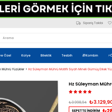
Sipariş Takibi
iye Özel
Kolye
Bileklik
Tesbih
🎁Kombin
⚡Ö
 Mührü Yüzükler
Hz Süleyman Mührü Motifli Siyah Mineli Gümüş Erkek Yü
Hz Süleyman Mührü
₺3.129,9
₺3.998,94
₺28
SEPETTE İNDİRİM