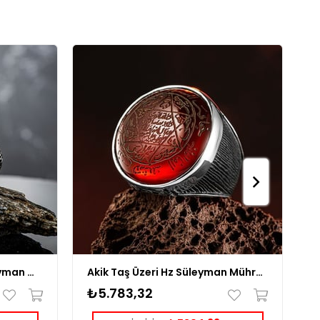
Kırmızı Kehribar Taşlı Süleyman Mührü İşlemeli Gümüş Yüzük
Akik Taş Üzeri Hz Süleyman Mührü Kazıması Gümüş Yüzük
₺5.783,32
₺