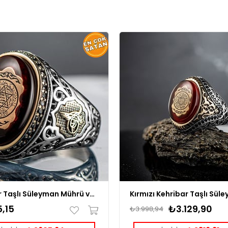
Kehribar Taşlı Süleyman Mührü ve Tuğralı Gümüş Erkek Yüzük
,15
₺3.129,90
₺3.998,94