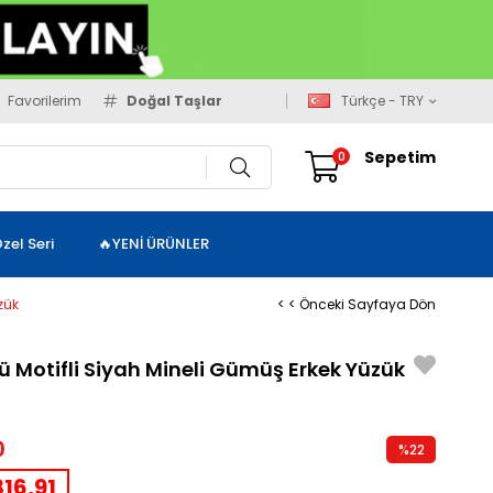
Favorilerim
Doğal Taşlar
Türkçe - TRY
Sepetim
0
zel Seri
🔥YENİ ÜRÜNLER
zük
< < Önceki Sayfaya Dön
 Motifli Siyah Mineli Gümüş Erkek Yüzük
0
%
22
İndirim
16,91