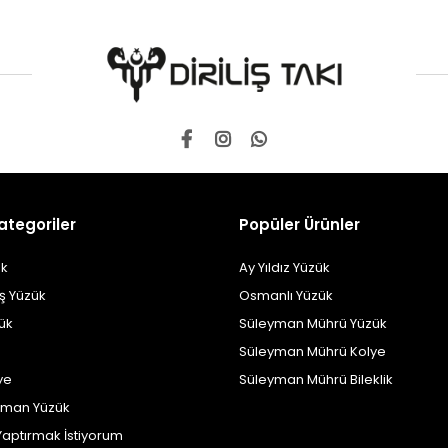
ategoriler
Popüler Ürünler
k
Ay Yıldız Yüzük
ş Yüzük
Osmanlı Yüzük
zük
Süleyman Mührü Yüzük
Süleyman Mührü Kolye
ye
Süleyman Mührü Bileklik
yman Yüzük
Yaptırmak İstiyorum