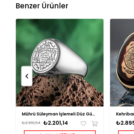
Benzer Ürünler
Mührü Süleyman İşlemeli Düz Gümüş Yüzük
₺2.201,14
₺2.895
₺2.910,54