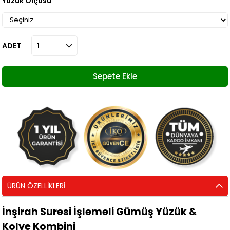
Yüzük Ölçüsü
ADET
ÜRÜN ÖZELLIKLERI
İnşirah Suresi İşlemeli Gümüş Yüzük &
Kolye Kombini