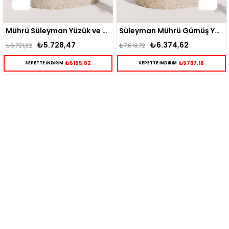
Mührü Süleyman Yüzük ve Kolye Gümüş Kombini
Süleyman Mührü Gümüş Yüzük ve Kolye Kombini
₺6.374,62
₺6.480,12
₺7.613,72
₺7.613,72
₺5737,16
₺5832,11
SEPETTE İNDİRİM
SEPETTE İNDİRİM