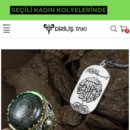
Anasayfa
Kombin
Yüzük Kolye Kombinleri
MENU
0
İnşirah Suresi İşlemeli Gümüş Yüzük & Kolye Kombini