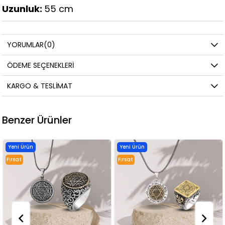
Uzunluk:
55 cm
YORUMLAR
(0)
ÖDEME SEÇENEKLERI
KARGO & TESLIMAT
Benzer Ürünler
Yeni Ürün
Yeni Ürün
Fırsat
Fırsat
Ürünü
Ürünü