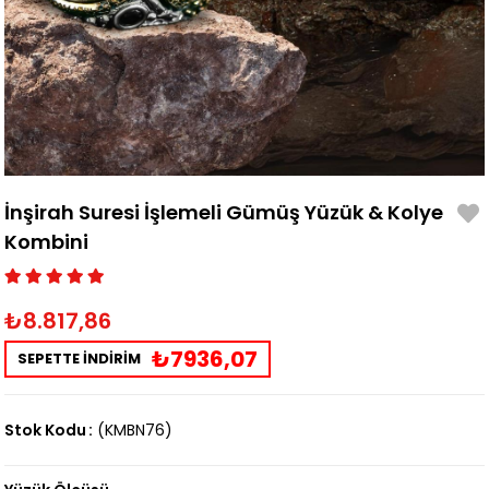
İnşirah Suresi İşlemeli Gümüş Yüzük & Kolye
Kombini
₺8.817,86
₺7936,07
SEPETTE İNDİRİM
Stok Kodu
(KMBN76)