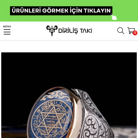
Anasayfa
Erkek Gümüş Yüzük
İslami Yüzükler
Süleyman Mührü Yüzükler
MENU
0
Kalem İşleme Mavi Mineli Mührü Süleyman Gümüş Yüzük