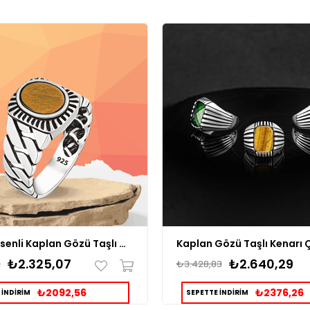
Örgü Desenli Kaplan Gözü Taşlı Gümüş Yüzük
₺2.325,07
₺2.640,29
2
₺3.428,83
₺2092,56
₺2376,26
 İNDİRİM
SEPETTE İNDİRİM