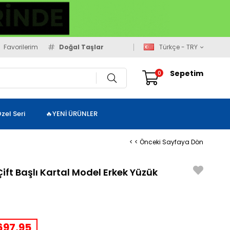
Favorilerim
Doğal Taşlar
Türkçe - TRY
Sepetim
0
zel Seri
🔥YENİ ÜRÜNLER
< < Önceki Sayfaya Dön
ift Başlı Kartal Model Erkek Yüzük
97,95