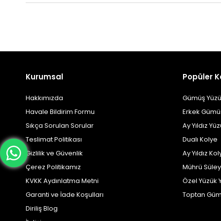
Kurumsal
Popüler K
Hakkımızda
Gümüş Yüzü
Havale Bildirim Formu
Erkek Gümü
Sıkça Sorulan Sorular
Ay Yıldız Yü
Teslimat Politikası
Dualı Kolye
Gizlilik ve Güvenlik
Ay Yıldız Kol
Çerez Politikamız
Mührü Süle
KVKK Aydınlatma Metni
Özel Yüzük 
Garanti ve İade Koşulları
Toptan Güm
Diriliş Blog