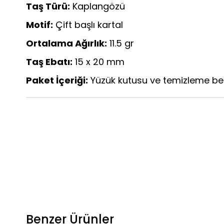
Taş Türü:
Kaplangözü
Motif:
Çift başlı kartal
Ortalama Ağırlık:
11.5 gr
Taş Ebatı:
15 x 20 mm
Paket İçeriği:
Yüzük kutusu ve temizleme be
Benzer Ürünler