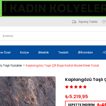
Sipariş Takibi
iye Özel
Kolye
Bileklik
Tesbih
🎁Kombin
⚡Ö
 Taşlı Yüzükler
Kaplangözü Taşlı Çift Başlı Kartal Model Erkek Yüzük
Kaplangözü Taşlı Ç
₺5.219,95
₺46
SEPETTE İNDİRİM