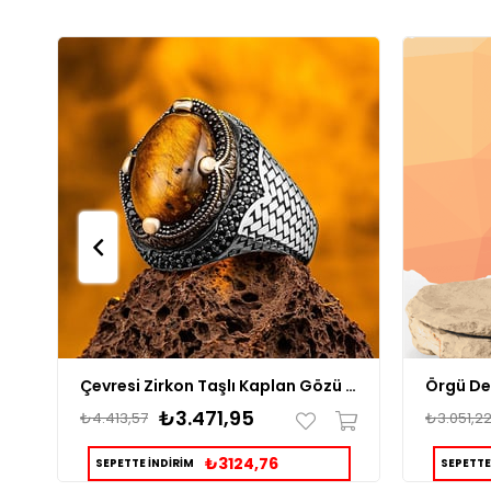
Çevresi Zirkon Taşlı Kaplan Gözü Gümüş Yüzük
₺3.471,95
₺4.413,57
₺3.051,2
₺3124,76
SEPETTE İNDİRİM
SEPETTE