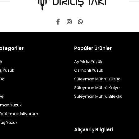
ategoriler
Popüler Ürünler
k
Ay Yıldız Yüzük
ş Yüzük
Osmanlı Yüzük
zük
Süleyman Mührü Yüzük
Süleyman Mührü Kolye
ye
Süleyman Mührü Bileklik
yman Yüzük
Yaptırmak İstiyorum
üş Yüzük
Alışveriş Bilgileri