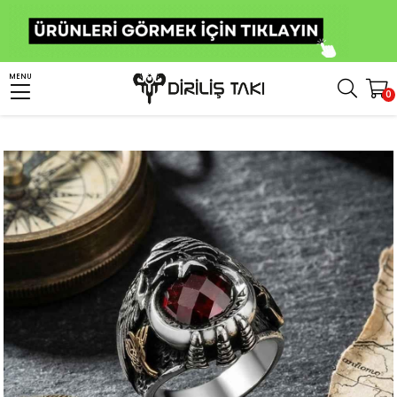
Anasayfa
Erkek Gümüş Yüzük
Asker & Polis Yüzükleri
MENU
0
Kartal Motifli Ay Yıldız Jandarma Erkek Gümüş Yüzük