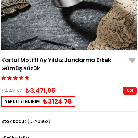
Kartal Motifli Ay Yıldız Jandarma Erkek
Gümüş Yüzük
₺3.471,95
₺4.413,57
%
21
İndirim
₺3124,76
SEPETTE İNDİRİM
Stok Kodu
(DEY0862)