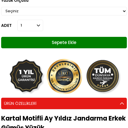
Yüzük Ölçüsü
ADET
ÜRÜN ÖZELLIKLERI
Kartal Motifli Ay Yıldız Jandarma Erkek
Gümüş Yüzük