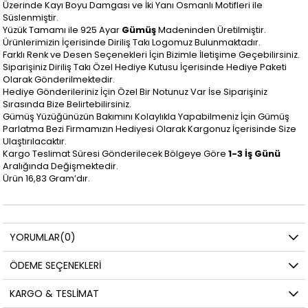
Üzerinde Kayı Boyu Damgası ve İki Yanı Osmanlı Motifleri ile
Süslenmiştir.
Yüzük Tamamı ile 925 Ayar
Gümüş
Madeninden Üretilmiştir.
Ürünlerimizin İçerisinde Diriliş Takı Logomuz Bulunmaktadır.
Farklı Renk ve Desen Seçenekleri İçin Bizimle İletişime Geçebilirsiniz.
Siparişiniz Diriliş Takı Özel Hediye Kutusu İçerisinde Hediye Paketi
Olarak Gönderilmektedir.
Hediye Gönderileriniz İçin Özel Bir Notunuz Var İse Siparişiniz
Sırasında Bize Belirtebilirsiniz.
Gümüş Yüzüğünüzün Bakımını Kolaylıkla Yapabilmeniz İçin Gümüş
Parlatma Bezi Firmamızın Hediyesi Olarak Kargonuz İçerisinde Size
Ulaştırılacaktır.
Kargo Teslimat Süresi Gönderilecek Bölgeye Göre
1-3 İş Günü
Aralığında Değişmektedir.
Ürün 16,83 Gram’dır.
YORUMLAR
(0)
ÖDEME SEÇENEKLERI
KARGO & TESLIMAT