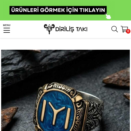
Anasayfa
Erkek Gümüş Yüzük
Osmanlı Yüzükleri
Kayı Boyu Yüzük
MENU
0
Kayı Boyu Armalı Mineli Gümüş Erkek Yüzük