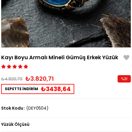
Kayı Boyu Armalı Mineli Gümüş Erkek Yüzük
₺3.820,71
₺4.820,79
%
21
İndirim
₺3438,64
SEPETTE İNDİRİM
Stok Kodu
(DEY0504)
Yüzük Ölçüsü