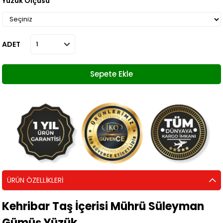
Yüzük Ölçüsü
ADET
ÜRÜN ÖZELLIKLERI
Kehribar Taş İçerisi Mührü Süleyman
Gümüş Yüzük