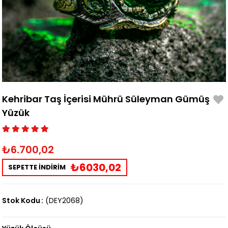
Kehribar Taş İçerisi Mührü Süleyman Gümüş
Yüzük
₺6.700,02
₺6030,02
SEPETTE İNDİRİM
Stok Kodu
(DEY2068)