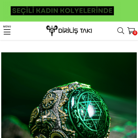
Anasayfa
Erkek Gümüş Yüzük
İslami Yüzükler
Süleyman Mührü Yüzükler
MENU
0
Kehribar Taş İçerisi Mührü Süleyman Gümüş Yüzük