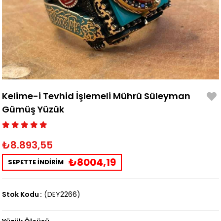
Kelime-i Tevhid İşlemeli Mührü Süleyman
Gümüş Yüzük
₺8.893,55
₺8004,19
SEPETTE İNDİRİM
Stok Kodu
(DEY2266)