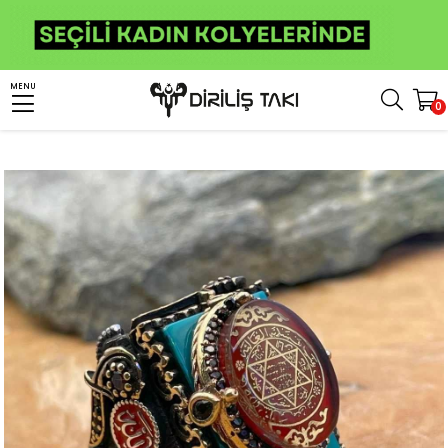
Anasayfa
Erkek Gümüş Yüzük
İslami Yüzükler
Süleyman Mührü Yüzükler
MENU
0
Kelime-i Tevhid İşlemeli Mührü Süleyman Gümüş Yüzük