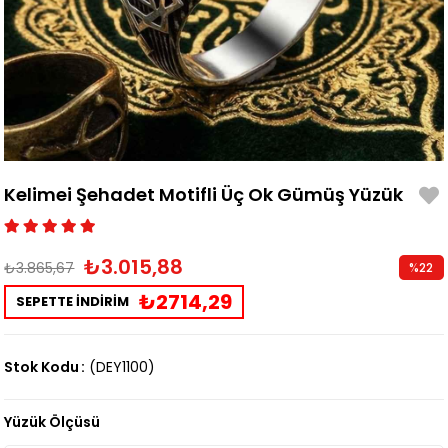
Kelimei Şehadet Motifli Üç Ok Gümüş Yüzük
₺3.015,88
₺3.865,67
%
22
İndirim
₺2714,29
SEPETTE İNDİRİM
Stok Kodu
(DEY1100)
Yüzük Ölçüsü