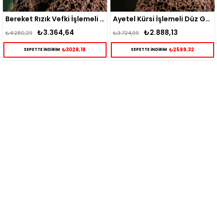
Bereket Rızık Vefki İşlemeli Gümüş Yüzük
Ayetel Kürsi İşlemeli Düz Gümüş Erkek Yüzük
3.364,64
₺2.888,13
₺2
₺3.724,99
₺3.184,50
₺3028,18
₺2599,32
İNDİRİM
SEPETTE İNDİRİM
SEPETTE İ