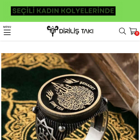
Anasayfa
Erkek Gümüş Yüzük
İslami Yüzükler
MENU
0
Kelimei Şehadet Motifli Üç Ok Gümüş Yüzük