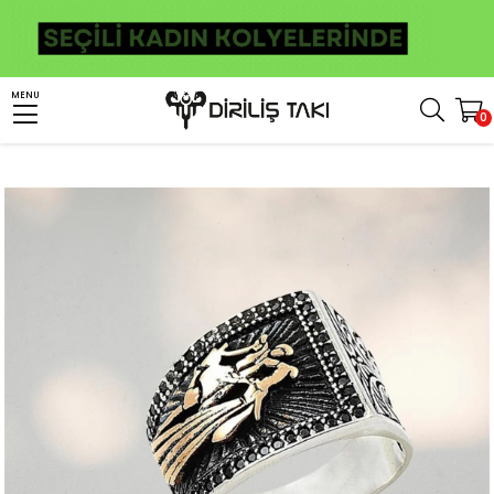
Anasayfa
Erkek Gümüş Yüzük
Çerkes Yüzükleri
MENU
0
Kenarı Siyah Zirkon Taşlı Çerkes Dans Eden Figürlü 925 Ayar Gümüş Erkek Yüzük