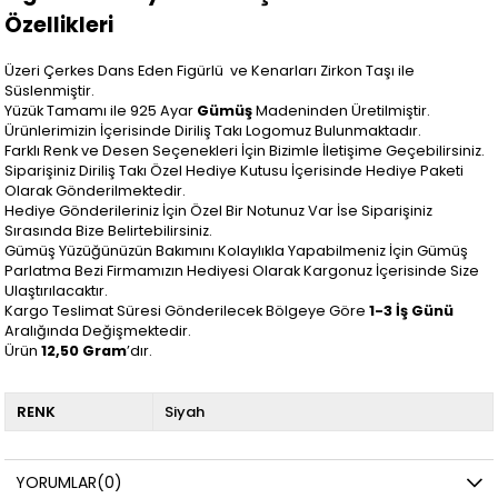
Özellikleri
Üzeri Çerkes Dans Eden Figürlü ve Kenarları Zirkon Taşı ile
Süslenmiştir.
Yüzük Tamamı ile 925 Ayar
Gümüş
Madeninden Üretilmiştir.
Ürünlerimizin İçerisinde Diriliş Takı Logomuz Bulunmaktadır.
Farklı Renk ve Desen Seçenekleri İçin Bizimle İletişime Geçebilirsiniz.
Siparişiniz Diriliş Takı Özel Hediye Kutusu İçerisinde Hediye Paketi
Olarak Gönderilmektedir.
Hediye Gönderileriniz İçin Özel Bir Notunuz Var İse Siparişiniz
Sırasında Bize Belirtebilirsiniz.
Gümüş Yüzüğünüzün Bakımını Kolaylıkla Yapabilmeniz İçin Gümüş
Parlatma Bezi Firmamızın Hediyesi Olarak Kargonuz İçerisinde Size
Ulaştırılacaktır.
Kargo Teslimat Süresi Gönderilecek Bölgeye Göre
1-3 İş Günü
Aralığında Değişmektedir.
Ürün
12,50 Gram
’dır.
RENK
Siyah
YORUMLAR
(0)