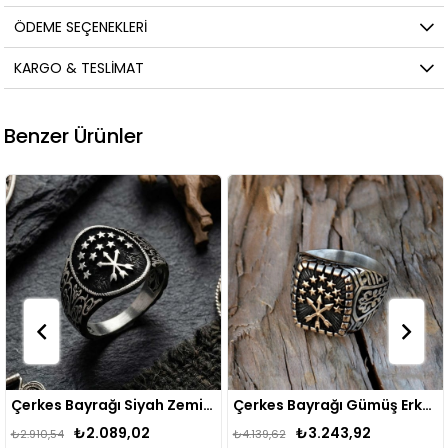
ÖDEME SEÇENEKLERI
KARGO & TESLIMAT
Benzer Ürünler
Çerkes Bayrağı Siyah Zeminli Gümüş Yüzük
Çerkes Bayrağı Gümüş Erkek Yüzük
₺3.243,92
₺3.471,95
₺4.139,62
₺4.413,57