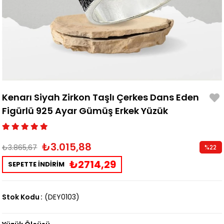
Kenarı Siyah Zirkon Taşlı Çerkes Dans Eden
Figürlü 925 Ayar Gümüş Erkek Yüzük
₺3.015,88
₺3.865,67
%
22
İndirim
₺2714,29
SEPETTE İNDİRİM
Stok Kodu
(DEY0103)