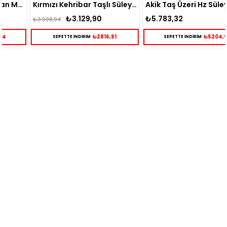
Kırmızı Kehribar Taşlı Süleyman Mührü İşlemeli Gümüş Yüzük
Akik Taş Üzeri Hz Süleyman Mührü Kazıması Gümüş Yüzük
₺3.129,90
₺5.783,32
₺3.998,94
₺2816,91
₺5204,99
SEPETTE İNDİRİM
SEPETTE İNDİRİM