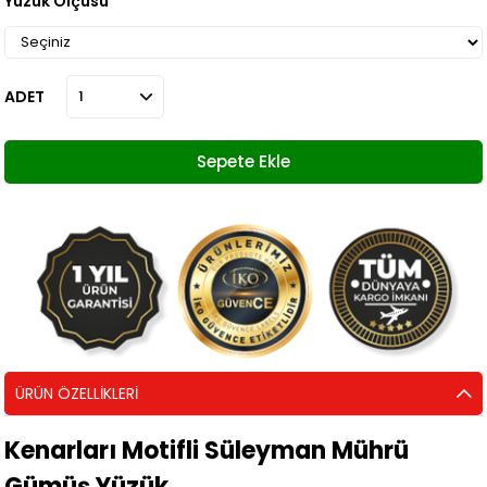
Yüzük Ölçüsü
ADET
ÜRÜN ÖZELLIKLERI
Kenarları Motifli Süleyman Mührü
Gümüş Yüzük