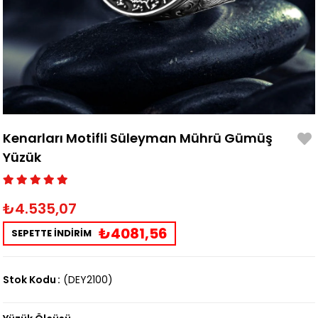
Kenarları Motifli Süleyman Mührü Gümüş
Yüzük
₺4.535,07
₺4081,56
SEPETTE İNDİRİM
Stok Kodu
(DEY2100)