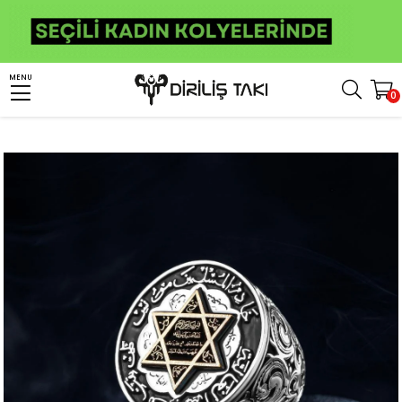
Anasayfa
Erkek Gümüş Yüzük
İslami Yüzükler
Süleyman Mührü Yüzükler
MENU
0
Kenarları Motifli Süleyman Mührü Gümüş Yüzük