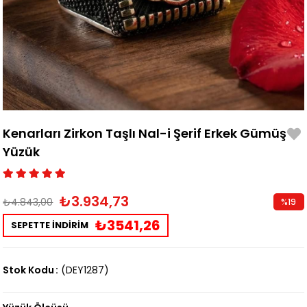
Kenarları Zirkon Taşlı Nal-i Şerif Erkek Gümüş
Yüzük
₺3.934,73
₺4.843,00
%
19
İndirim
₺3541,26
SEPETTE İNDİRİM
Stok Kodu
(DEY1287)