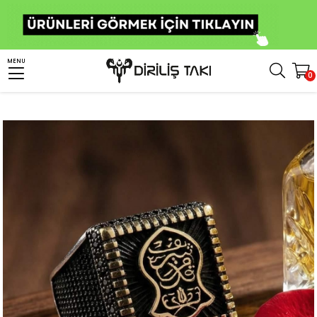
Anasayfa
Erkek Gümüş Yüzük
İslami Yüzükler
Nali Şerif Yüzük
MENU
0
Kenarları Zirkon Taşlı Nal-i Şerif Erkek Gümüş Yüzük