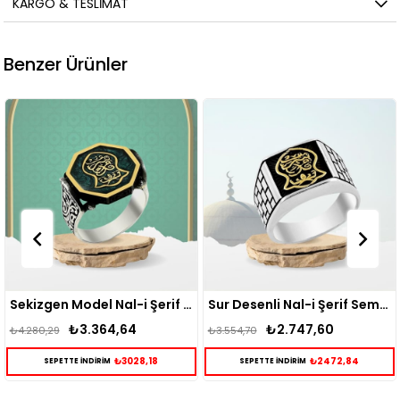
KARGO & TESLIMAT
Benzer Ürünler
Sekizgen Model Nal-i Şerif Sembollü Gümüş Erkek Yüzük
Sur Desenli Nal-i Şerif Sembollü Gümüş Erkek Yüzük
₺2.747,60
₺2.432,38
₺3.554,70
₺3.184,50
₺2472,84
₺2189,14
SEPETTE İNDİRİM
SEPETTE İNDİRİM