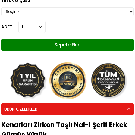
Yüzük Ölçüsü
ADET
ÜRÜN ÖZELLIKLERI
Kenarları Zirkon Taşlı Nal-i Şerif Erkek
Gümüş Yüzük