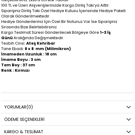
100 TL ve Üzeri Alışverişlerinizde Kargo Diriliş Takı’ya Aittir.
Siparişiniz Diriliş Takı Özel Hediye Kutusu İçerisinde Hediye Paketi
Olarak Gönderilmektedir.
Hediye Gönderileriniz İçin Özel Bir Notunuz Var İse Siparişiniz
Sırasında Bize Belirtebilirsiniz.
Kargo Teslimat Süresi Gönderilecek Bölgeye Göre
1-3 İş
Günü
Aralığında Değişmektedir.
Tesbih Cinsi:
Ateş Kehribar
Tane Ebadı:
8 x 8 mm
(Milimikron)
İmameden Uzunluk : 18 cm
İmame Boyu : 3 cm
Tam Boy : 37 cm
Renk : Kırmızı
YORUMLAR
(0)
ÖDEME SEÇENEKLERI
KARGO & TESLIMAT