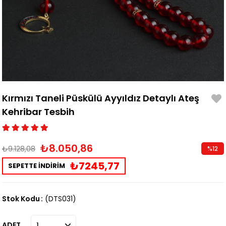
Kırmızı Taneli Püskülü Ayyıldız Detaylı Ateş
Kehribar Tesbih
₺8.050,86
₺9.128,08
%
12
İndirim
₺7245,77
SEPETTE İNDİRİM
Stok Kodu
(DTS031)
ADET