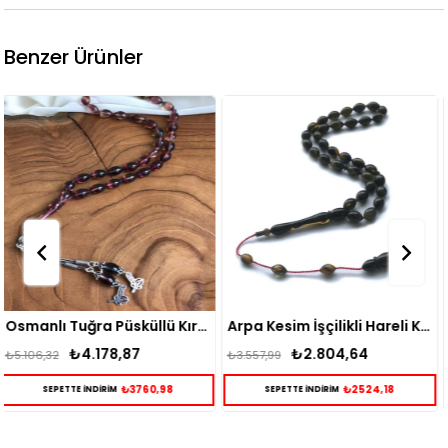
Benzer Ürünler
Osmanlı Tuğra Püsküllü Kırmızı Ateş Kehribar Tesbih
Arpa Kesim İşçilikli Hareli Kahverengi Ateş Kehribar Tesbih
₺2.804,64
₺4.633,85
₺3.557,99
₺5.632,16
₺2524,18
₺4170,47
SEPETTE İNDİRİM
SEPETTE İNDİRİM