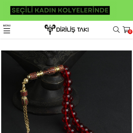
Anasayfa
Tesbih
Kehribar Tesbih
Ateş Kehribar Tesbih
MENU
0
Kırmızı Taneli Püskülü Ayyıldız Detaylı Ateş Kehribar Tesbih