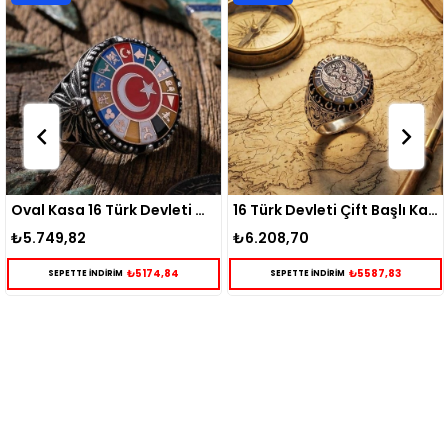
Oval Kasa 16 Türk Devleti Gümüş Yüzük
16 Türk Devleti Çift Başlı Kartal Gümüş Yüzük
₺6.208,70
₺5.398,87
₺5174,84
₺5587,83
RİM
SEPETTE İNDİRİM
SEPETTE İNDİR