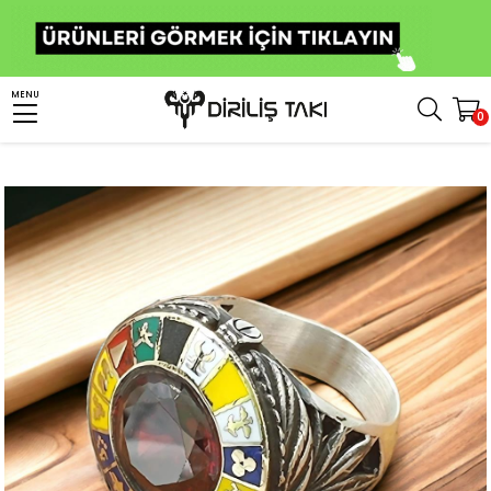
Anasayfa
Erkek Gümüş Yüzük
Türk Yüzükleri
16 Türk Devleti Yüzük
MENU
0
Kırmızı Zirkon Taşlı 16 Türk Devleti Gümüş Yüzük