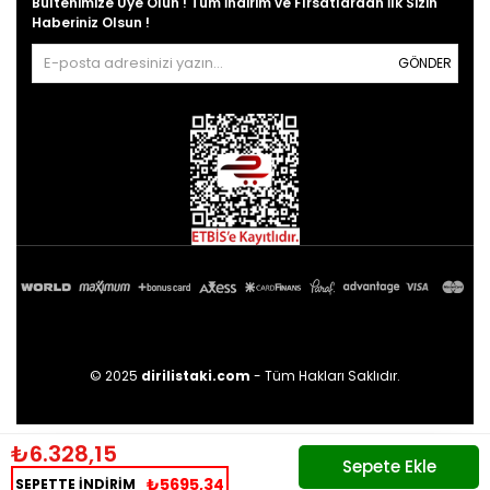
Bültenimize Üye Olun ! Tüm İndirim ve Fırsatlardan İlk Sizin
Haberiniz Olsun !
GÖNDER
© 2025
dirilistaki.com
- Tüm Hakları Saklıdır.
₺6.328,15
₺5695,34
SEPETTE İNDİRİM