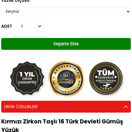
Yüzük Ölçüsü
ADET
ÜRÜN ÖZELLIKLERI
Kırmızı Zirkon Taşlı 16 Türk Devleti Gümüş
Yüzük