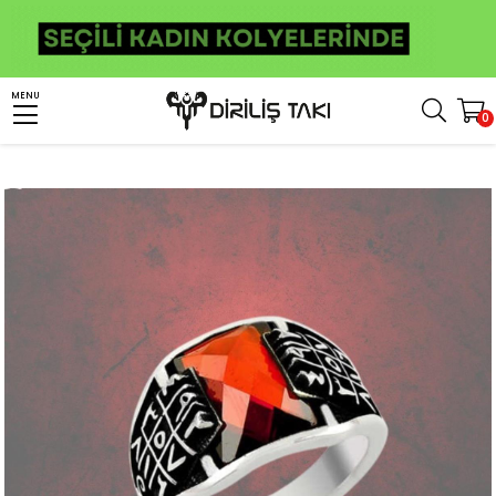
Anasayfa
Erkek Gümüş Yüzük
İslami Yüzükler
Ebced Hesabı Yüzük
MENU
0
Kırmızı Zirkon Taşlı Ebced Hesaplı Erkek Gümüş Yüzük