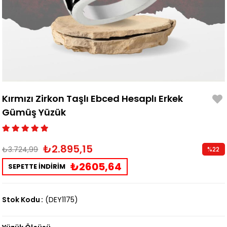
Kırmızı Zirkon Taşlı Ebced Hesaplı Erkek
Gümüş Yüzük
₺2.895,15
₺3.724,99
%
22
İndirim
₺2605,64
SEPETTE İNDİRİM
Stok Kodu
(DEY1175)