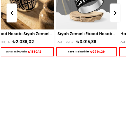
Siyah Zeminli Ebced Hesabı Motifli Erkek Gümüş Yüzük
Hasır Desenli Ebced Hesaplı Gümüş Erkek Yüzük
₺3.015,88
₺2.660,41
₺3.865,67
₺3.465,85
₺2714,29
₺2394,37
SEPETTE İNDİRİM
SEPETTE İNDİRİM