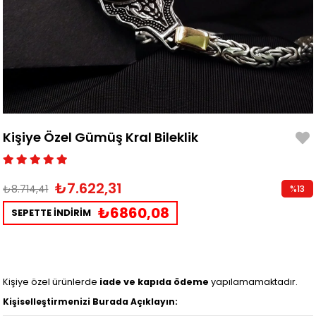
Kişiye Özel Gümüş Kral Bileklik
₺7.622,31
₺8.714,41
%
13
İndirim
₺6860,08
SEPETTE İNDİRİM
Kişiye özel ürünlerde
iade ve kapıda ödeme
yapılamamaktadır.
Kişiselleştirmenizi Burada Açıklayın: