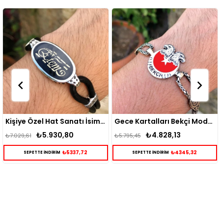
Kişiye Özel Hat Sanatı İsim Yazılı Gümüş Bileklik
Gece Kartalları Bekçi Model Gümüş Bileklik
₺4.828,13
₺6.502,39
₺5.795,45
₺7.720,91
₺4345,32
₺5852,15
SEPETTE İNDİRİM
SEPETTE İNDİRİM