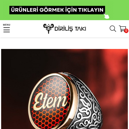
Anasayfa
Kişiye Özel Ürünler
Kişiye Özel Gümüş Yüzük
MENU
0
Kişiye Özel İsim Yazılı Kırmızı Mineli Gümüş Erkek Yüzük