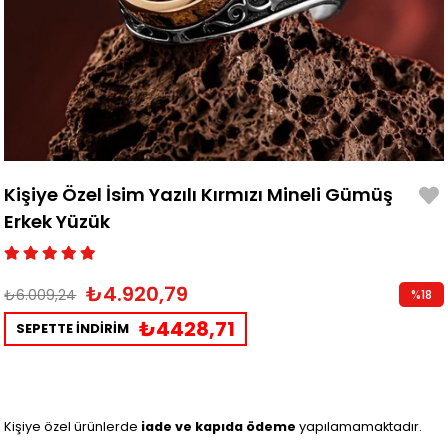
Kişiye Özel İsim Yazılı Kırmızı Mineli Gümüş
Erkek Yüzük
₺4.920,79
₺6.009,24
%
18
İndirim
₺4428,71
SEPETTE İNDİRİM
Kişiye özel ürünlerde
iade ve kapıda ödeme
yapılamamaktadır.