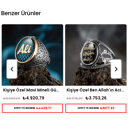
Benzer Ürünler
Kişiye Özel Mavi Mineli Gümüş Yüzük
Kişiye Özel Ben Allah'ın Aciz Bir Kuluyum Gümüş Yüzük
₺4.920,79
₺3.753,26
₺6.009,24
₺5.076,33
₺4428,71
₺3377,93
SEPETTE İNDİRİM
SEPETTE İNDİRİM