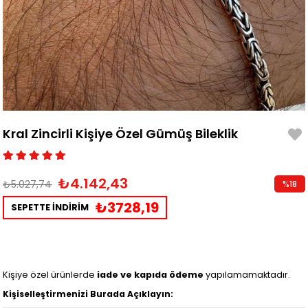
Kral Zincirli Kişiye Özel Gümüş Bileklik
₺4.142,43
₺5.027,74
%
18
İndirim
₺3728,19
SEPETTE İNDİRİM
Kişiye özel ürünlerde
iade ve kapıda ödeme
yapılamamaktadır.
Kişiselleştirmenizi Burada Açıklayın: