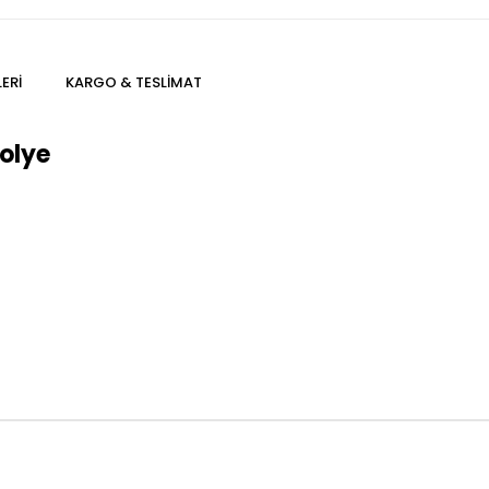
ERI
KARGO & TESLIMAT
olye