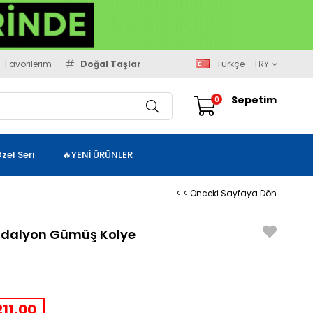
Favorilerim
Doğal Taşlar
Türkçe - TRY
Sepetim
0
zel Seri
🔥YENİ ÜRÜNLER
< < Önceki Sayfaya Dön
Madalyon Gümüş Kolye
11,00