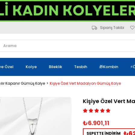
Sipariş Takibi
iye Özel
Kolye
Bileklik
Tesbih
🎁Kombin
⚡Ö
ılır Kapanır Gümüş Kolye
Kişiye Özel Vert Madalyon Gümüş Kolye
Kişiye Özel Vert 
₺6.901,11
₺62
SEPETTE İNDİRİM