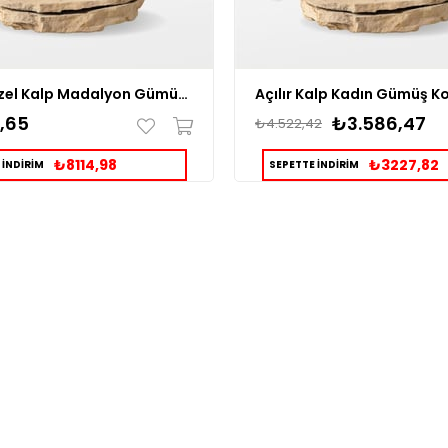
Kişiye Özel Kalp Madalyon Gümüş Kolye
Açılır Kalp Kadın Gümüş K
,65
₺3.586,47
₺4.522,42
₺8114,98
₺3227,82
 İNDİRİM
SEPETTE İNDİRİM