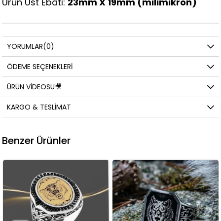
Ürün Üst Ebatı:
23
mm X 19mm
(milimikron)
YORUMLAR
(0)
ÖDEME SEÇENEKLERI
ÜRÜN VIDEOSU🎥
KARGO & TESLIMAT
Benzer Ürünler