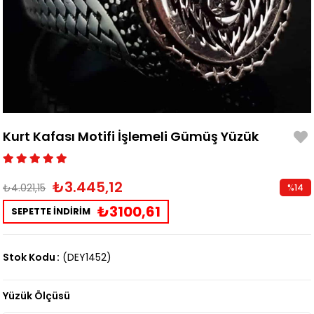
Kurt Kafası Motifi İşlemeli Gümüş Yüzük
₺3.445,12
₺4.021,15
%
14
İndirim
₺3100,61
SEPETTE İNDİRİM
Stok Kodu
(DEY1452)
Yüzük Ölçüsü