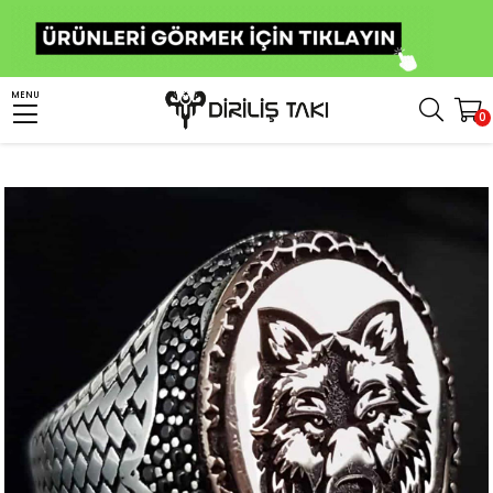
Anasayfa
Erkek Gümüş Yüzük
Hayvan Figürlü Yüzükler
Kurt Yüzük
MENU
0
Kurt Kafası Motifi İşlemeli Gümüş Yüzük