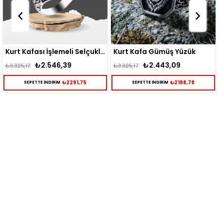
Kurt Kafası İşlemeli Selçuklu Motifli Gümüş Erkek Yüzük
Kurt Kafa Gümüş Yüzük
₺2.546,39
₺2.443,09
₺3.325,17
₺4.139,62
₺2291,75
₺2198,78
TTE İNDİRİM
SEPETTE İNDİRİM
SEPE