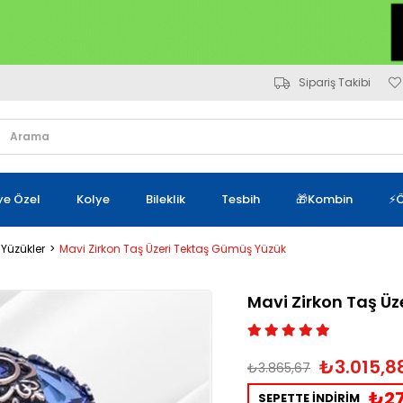
Sipariş Takibi
iye Özel
Kolye
Bileklik
Tesbih
🎁Kombin
⚡Ö
 Yüzükler
Mavi Zirkon Taş Üzeri Tektaş Gümüş Yüzük
Mavi Zirkon Taş Ü
₺3.015,8
₺3.865,67
₺27
SEPETTE İNDİRİM