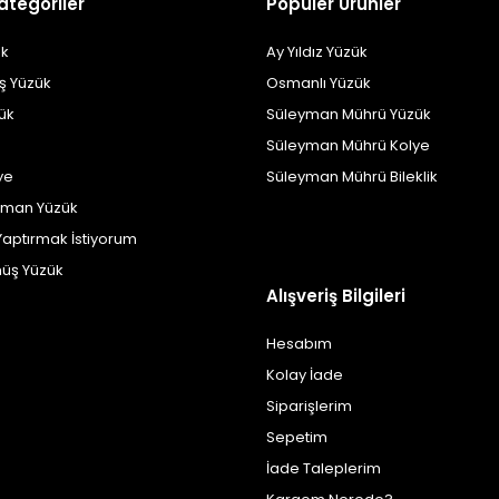
ategoriler
Popüler Ürünler
k
Ay Yıldız Yüzük
ş Yüzük
Osmanlı Yüzük
zük
Süleyman Mührü Yüzük
Süleyman Mührü Kolye
ye
Süleyman Mührü Bileklik
yman Yüzük
Yaptırmak İstiyorum
üş Yüzük
Alışveriş Bilgileri
Hesabım
Kolay İade
Siparişlerim
Sepetim
İade Taleplerim