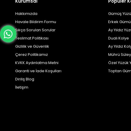
Kurumsal
Popüler K
Hakkımızda
Gümüş Yüzü
Havale Bildirim Formu
Erkek Gümü
Sıkça Sorulan Sorular
Ay Yıldız Yü
Teslimat Politikası
Dualı Kolye
Gizlilik ve Güvenlik
Ay Yıldız Kol
Çerez Politikamız
Mührü Süle
KVKK Aydınlatma Metni
Özel Yüzük 
Garanti ve İade Koşulları
Toptan Güm
Diriliş Blog
İletişim