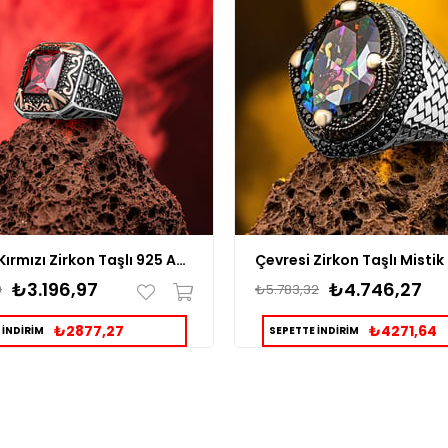
Tırnaklı Kırmızı Zirkon Taşlı 925 Ayar Erkek Gümüş Yüzük
₺3.196,97
₺4.746,27
9
₺5.783,32
₺2877,27
₺4271,64
 İNDİRİM
SEPETTE İNDİRİM