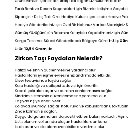
Ürünlerimizin İçerisinde Diriliş Takı Logomuz Bulunmaktadır.
Farklı Renk ve Desen Seçenekleri İçin Bizimle İletişime Geçebilir
Siparişiniz Diriliş Takı Özel Hediye Kutusu İçerisinde Hediye P
Hediye Gönderileriniz İçin Özel Bir Notunuz Var İse Siparişiniz Sı
Gümüş Yüzüğünüzün Bakımını Kolaylıkla Yapabilmeniz İçin Gümü
Kargo Teslimat Süresi Gönderilecek Bölgeye Göre
1-3 İş Gü
Ürün
12
,54 Gram
’dır.
Zirkon Taşı Faydaları Nelerdir?
Hafıza ve zihnin güçlenmesine yardımcı olur.
Hastalıkların iyileşme evresini hızlandırmada etkilidir.
Ülser tedavisinde fayda sağlar.
Kalp hastalığı ve epilepsi tedavisi için önerilir.
Kapalı çakraları açar ve auranın canlanmasını sağlar.
Sindirim sisteminin düzenlenmesine yardımcı olur.
Taşıyan kişiye enerji verir.
Kolayca uyumayı sağlar. Kötü rüya ve kabuslardan uzak tutul
Zinde kalmanızı sağlar.
Duygu dalgalanmalarında pozitif etkileri bulunmaktadır. Aşırı d
Üst solunum yollarında oluşan hastalıklardan korur.
İştah açar ve kilo alamayan kişilere yardımcı olur.