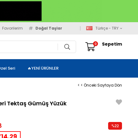
Favorilerim
Doğal Taşlar
Türkçe - TRY
Sepetim
0
zel Seri
🔥YENİ ÜRÜNLER
< < Önceki Sayfaya Dön
zeri Tektaş Gümüş Yüzük
8
%
22
İndirim
14,29