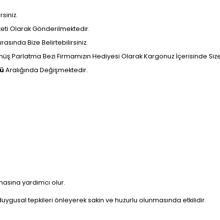
siniz.
aketi Olarak Gönderilmektedir.
rasında Bize Belirtebilirsiniz.
ş Parlatma Bezi Firmamızın Hediyesi Olarak Kargonuz İçerisinde Size U
nü
Aralığında Değişmektedir.
masına yardımcı olur.
uygusal tepkileri önleyerek sakin ve huzurlu olunmasında etkilidir.