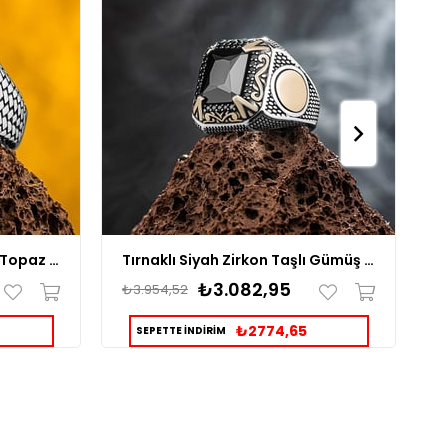
Çevresi Zirkon Taşlı Mistik Topaz Gümüş Yüzük
Tırnaklı Siyah Zirkon Taşlı Gümüş Yüzük
₺3.082,95
₺3.954,52
₺
₺2774,65
SEPETTE İNDİRİM