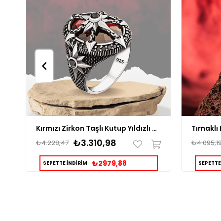
Kırmızı Zirkon Taşlı Kutup Yıldızlı Gümüş Yüzük
₺3.310,98
₺4.228,47
₺4.095,1
₺2979,88
SEPETTE İNDİRİM
SEPETTE