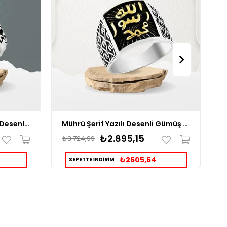
Mührü Şerif Yazılı Osmanlı Desenli Erkek Gümüş Yüzük
Mührü Şerif Yazılı Desenli Gümüş Erkek Yüzük
₺2.895,15
₺3.724,99
₺
₺2605,64
SEPETTE İNDİRİM