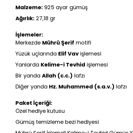
Malzeme:
925 ayar gümüş
Ağırlık:
27,18 gr
İşlemeler:
Merkezde
Mührü Şerif
motifi
Yüzük uçlarında
Elif Vav
işlemesi
Yanlarda
Kelime-i Tevhid
işlemesi
Bir yanda
Allah (c.c.)
lafzı
Diğer yanda
Hz. Muhammed (s.a.v.)
lafzı
Paket İçeriği:
Özel hediye kutusu
Gümüş temizleme bezi hediyesi
Mührü Şerif İşlemeli Kelime-i Tevhid Gümüş Y