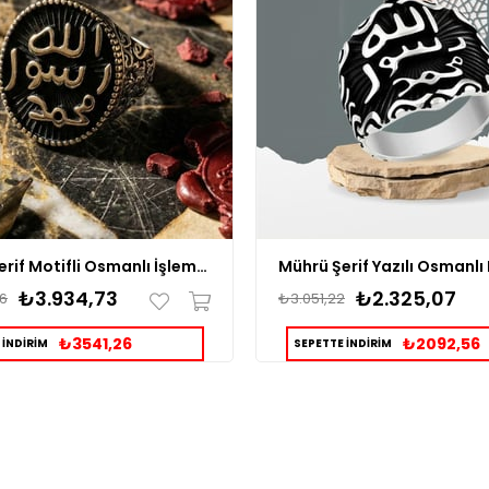
Mührü Şerif Motifli Osmanlı İşlemeli Gümüş Erkek Yüzük
₺3.934,73
₺2.325,07
6
₺3.051,22
₺3541,26
₺2092,56
 İNDİRİM
SEPETTE İNDİRİM