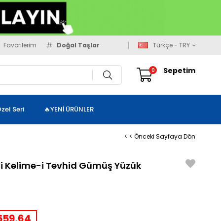
Favorilerim
Doğal Taşlar
Türkçe - TRY
Sepetim
0
zel Seri
🔥YENİ ÜRÜNLER
< < Önceki Sayfaya Dön
li Kelime-i Tevhid Gümüş Yüzük
59,64