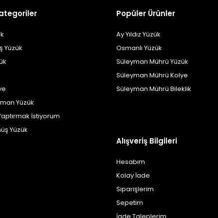
ategoriler
Popüler Ürünler
k
Ay Yıldız Yüzük
ş Yüzük
Osmanlı Yüzük
zük
Süleyman Mührü Yüzük
Süleyman Mührü Kolye
ye
Süleyman Mührü Bileklik
yman Yüzük
Yaptırmak İstiyorum
üş Yüzük
Alışveriş Bilgileri
Hesabım
Kolay İade
Siparişlerim
Sepetim
İade Taleplerim