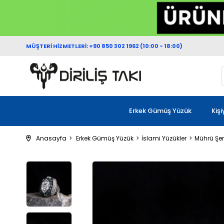
MÜŞTERİ HİZMETLERİ: +90 850 302 1962 (10:00 - 18:00)
Erkek Gümüş Yüzük
Kiş
Anasayfa
Erkek Gümüş Yüzük
İslami Yüzükler
Mührü Şer