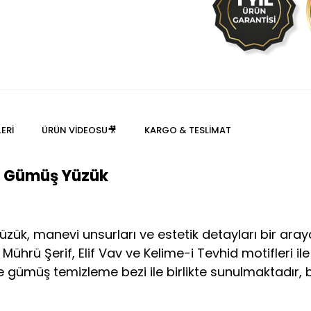
ERI
ÜRÜN VIDEOSU🎥
KARGO & TESLIMAT
id Gümüş Yüzük
zük, manevi unsurları ve estetik detayları bir araya
Mührü Şerif, Elif Vav ve Kelime-i Tevhid motifleri i
 gümüş temizleme bezi ile birlikte sunulmaktadır, 