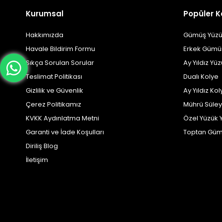
Kurumsal
Popüler K
Hakkımızda
Gümüş Yüzü
Havale Bildirim Formu
Erkek Gümü
Sıkça Sorulan Sorular
Ay Yıldız Yü
Teslimat Politikası
Dualı Kolye
Gizlilik ve Güvenlik
Ay Yıldız Kol
Çerez Politikamız
Mührü Süle
KVKK Aydınlatma Metni
Özel Yüzük 
Garanti ve İade Koşulları
Toptan Güm
Diriliş Blog
İletişim