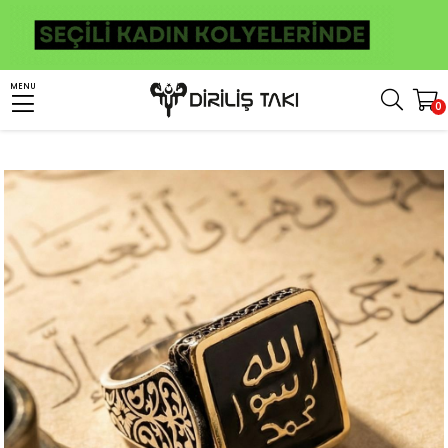
Anasayfa
Erkek Gümüş Yüzük
İslami Yüzükler
Mührü Şerif Yüzük
MENU
0
Mührü Şerif Mineli Gümüş Yüzük