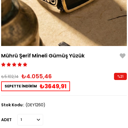
Mührü Şerif Mineli Gümüş Yüzük
₺4.055,46
₺5.102,14
%
21
İndirim
₺3649,91
SEPETTE İNDİRİM
Stok Kodu
(DEY1260)
ADET