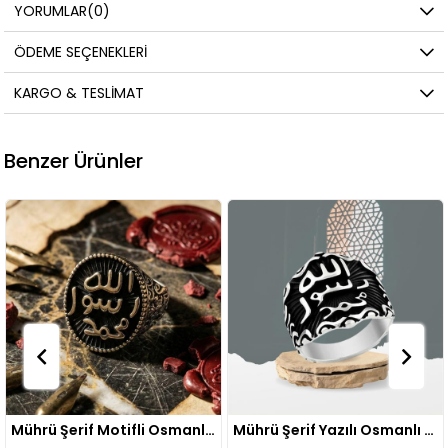
YORUMLAR
(0)
ÖDEME SEÇENEKLERI
KARGO & TESLIMAT
Benzer Ürünler
Mührü Şerif Motifli Osmanlı İşlemeli Gümüş Erkek Yüzük
Mührü Şerif Yazılı Osmanlı Desenli Erkek Gümüş Yüzük