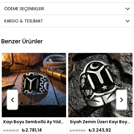
ÖDEME SEÇENEKLERI
KARGO & TESLIMAT
Benzer Ürünler
Kayı Boyu Sembollü Ay Yıldız Gümüş Yüzük
Siyah Zemin Üzeri Kayı Boyu Desenli Erkek Gümüş Yüzük
₺3.243,92
₺3.364,64
₺4.139,62
₺4.280,29