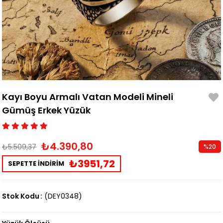
Kayı Boyu Armalı Vatan Modeli Mineli
Gümüş Erkek Yüzük
₺4.390,80
₺5.509,37
%
20
İndirim
₺3951,72
SEPETTE İNDİRİM
Stok Kodu
(DEY0348)