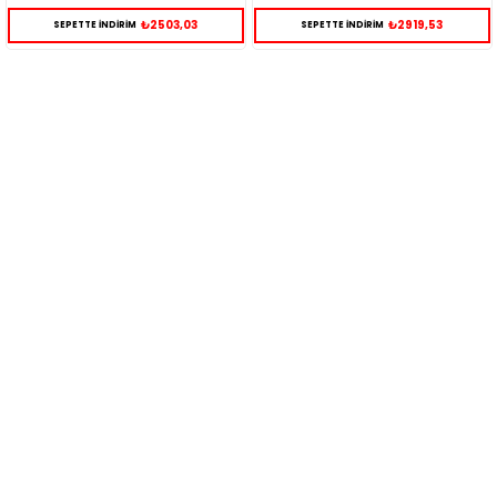
₺2919,53
₺3028,18
SEPETTE İNDİRİM
SEPETTE İNDİRİM