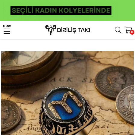
Anasayfa
Erkek Gümüş Yüzük
Osmanlı Yüzükleri
Kayı Boyu Yüzük
MENU
0
Kayı Boyu Armalı Vatan Modeli Mineli Gümüş Erkek Yüzük