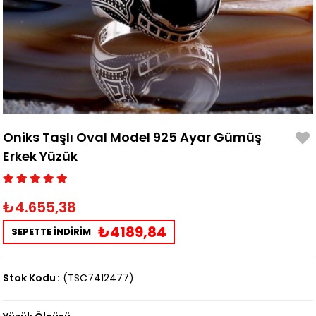
Oniks Taşlı Oval Model 925 Ayar Gümüş
Erkek Yüzük
₺4.655,38
₺4189,84
SEPETTE İNDİRİM
Stok Kodu
(TSC7412477)