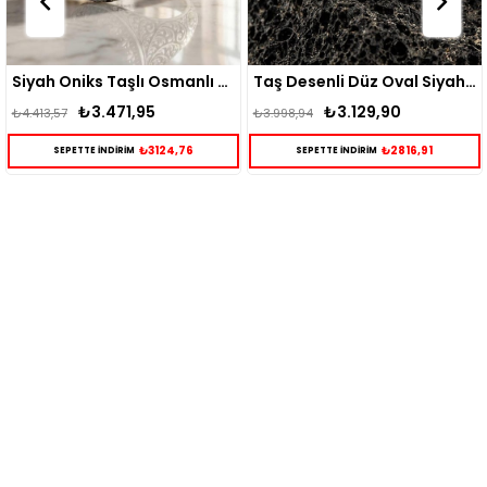
Siyah Oniks Taşlı Osmanlı Desenli Gümüş Yüzük
Taş Desenli Düz Oval Siyah Oniks Taşlı Erkek Gümüş Yüzük
₺3.129,90
₺3.015,88
₺3.998,94
₺3.865,67
₺2816,91
₺2714,29
SEPETTE İNDİRİM
SEPETTE İNDİRİM