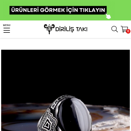
Anasayfa
Erkek Gümüş Yüzük
Taşlı Yüzükler
Oniks Taşlı Yüzükler
MENU
0
Oniks Taşlı Oval Model 925 Ayar Gümüş Erkek Yüzük