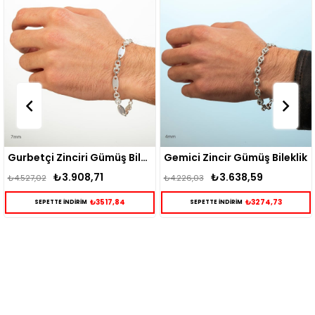
Gurbetçi Zinciri Gümüş Bileklik
Gemici Zincir Gümüş Bileklik
₺3.908,71
₺3.638,59
₺3
527,02
₺4.226,03
₺3517,84
₺3274,73
SEPETTE İNDİRİM
SEPETTE İNDİRİM