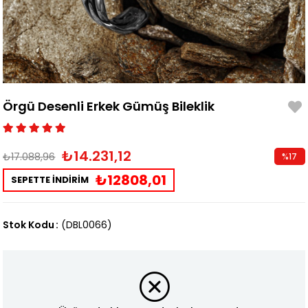
Örgü Desenli Erkek Gümüş Bileklik
₺14.231,12
₺17.088,96
%
17
İndirim
₺12808,01
SEPETTE İNDİRİM
Stok Kodu
(DBL0066)