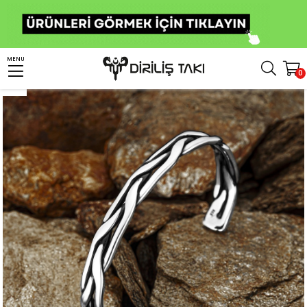
Anasayfa
Bileklik
Erkek Bileklik
Örgü Desenli Erkek Gümüş Bileklik
MENU
0