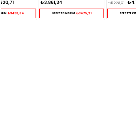
₺3.861,34
₺4.169,47
₺5.228,01
₺3475,21
₺3752,52
SEPETTE İNDİRİM
SEPETTE İNDİRİM