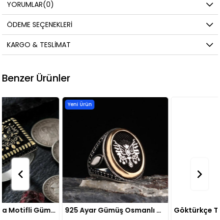
YORUMLAR
(0)
ÖDEME SEÇENEKLERI
KARGO & TESLIMAT
Benzer Ürünler
Yeni Ürün
925 Ayar Gümüş Osmanlı Devlet Arması Motifli Model Erkek Yüzük
Göktürkçe Türk Yazılı Osmanlı Armalı Gümüş Yüzük