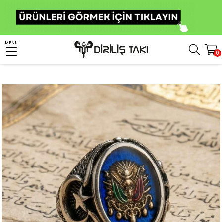
Anasayfa
Erkek Gümüş Yüzük
Osmanlı Yüzükleri
Devlet Armalı Yüzük
MENU
0
Osmanlı Devlet Armalı Ay Yıldız Detaylı Gümüş Yüzük