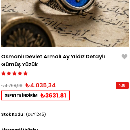
Osmanlı Devlet Armalı Ay Yıldız Detaylı
Gümüş Yüzük
₺4.035,34
₺4.768,96
%
15
İndirim
₺3631,81
SEPETTE İNDİRİM
Stok Kodu
(DEY1245)