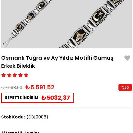
Osmanlı Tuğra ve Ay Yıldız Motifli Gümüş
Erkek Bileklik
₺5.591,52
₺7.598,90
%
26
İndirim
₺5032,37
SEPETTE İNDİRİM
Stok Kodu
(DBL0008)