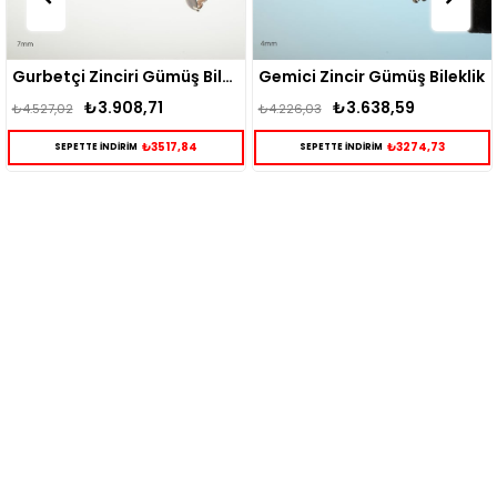
Gurbetçi Zinciri Gümüş Bileklik
Gemici Zincir Gümüş Bileklik
₺3.908,71
₺3.638,59
₺4.527,02
₺4.226,03
₺3517,84
₺3274,73
SEPETTE İNDİRİM
SEPETTE İNDİRİM