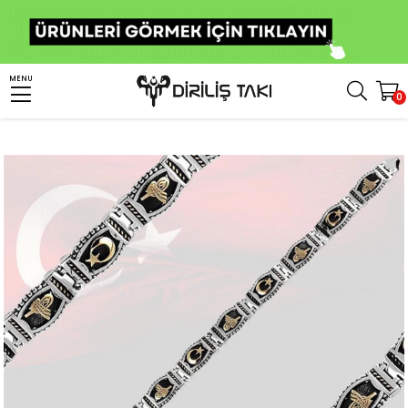
Anasayfa
Bileklik
Erkek Bileklik
MENU
0
Osmanlı Tuğra ve Ay Yıldız Motifli Gümüş Erkek Bileklik