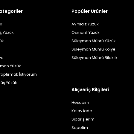
ategoriler
Popüler Ürünler
k
Ay Yıldız Yüzük
ş Yüzük
Osmanlı Yüzük
zük
Süleyman Mührü Yüzük
Süleyman Mührü Kolye
ye
Süleyman Mührü Bileklik
yman Yüzük
Yaptırmak İstiyorum
üş Yüzük
Alışveriş Bilgileri
Hesabım
Kolay İade
Siparişlerim
Sepetim