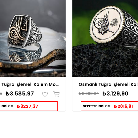
Osmanlı Tuğra İşlemeli Kalem Motifli Gümüş Erkek Yüzük
₺3.585,97
₺3.129,90
5
₺3.998,94
₺3227,37
₺2816,91
 İNDİRİM
SEPETTE İNDİRİM