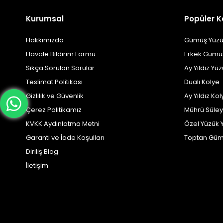
Kurumsal
Popüler K
Hakkımızda
Gümüş Yüzü
Havale Bildirim Formu
Erkek Gümü
Sıkça Sorulan Sorular
Ay Yıldız Yü
Teslimat Politikası
Dualı Kolye
Gizlilik ve Güvenlik
Ay Yıldız Kol
Çerez Politikamız
Mührü Süle
KVKK Aydınlatma Metni
Özel Yüzük 
Garanti ve İade Koşulları
Toptan Güm
Diriliş Blog
İletişim