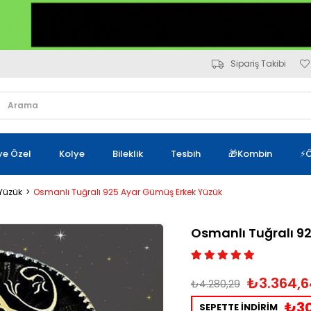
Sipariş Takibi
iye Özel
Kolye
Bileklik
Tesbih
🎁Kombin
⚡Ö
Yüzük
Osmanlı Tuğralı 925 Ayar Gümüş Erkek Yüzük
Osmanlı Tuğralı 9
₺3.364,6
₺4.280,29
₺30
SEPETTE İNDİRİM