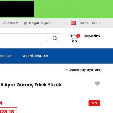
Favorilerim
Doğal Taşlar
Türkçe - TRY
Sepetim
0
zel Seri
🔥YENİ ÜRÜNLER
< < Önceki Sayfaya Dön
25 Ayar Gümüş Erkek Yüzük
4
%
21
İndirim
28,18