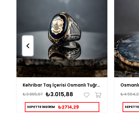
Kehribar Taş İçerisi Osmanlı Tuğrası Erkek Gümüş Yüzük
₺3.015,88
₺3.865,67
₺4.554,2
₺2714,29
SEPETTE İNDİRİM
SEPETTE