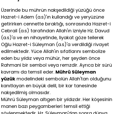
Üzerinde bu mührün nakşedildiği yüzüğü önce
Hazret-i Adem (a.s)'ın kullandığı ve yeryüzüne
getirirken cennette bıraktığı, sonrasında Hazret-i
Cebrail (a.s) tarafından Allah'ın izniyle Hz. Davud
(a.s)'a ve en nihayetinde, liyakat göze teilerek
Oğlu Hazret-i Süleyman (a.s)'a verdildiği rivayet
edilmektedir. Yüce Allah'ın sıfatlarını sembolize
eden bu yıldız veya mühür, her şeyden önce
Rahmani bir sembol veya remzdir. Ayrıca bir sürü
kavramı da temsil eder.
Mührü Süleyman
yüzük
modelindeki sembolün Allah'tan olduğunu
kanıtlayan en büyük delil, bir kar tanesinde
nakşedilmiş olmasıdır.
Mührü Süleyman altıgen bir yıldızdır. Her köşesinin
manen bazı peygamberleri temsil ettiği
söylenmektedir. Hz. Süleyman'dan sonra dünya