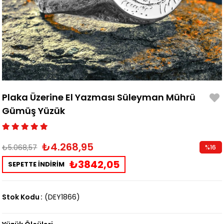
Plaka Üzerine El Yazması Süleyman Mührü
Gümüş Yüzük
₺4.268,95
₺5.068,57
%
16
İndirim
₺3842,05
SEPETTE İNDİRİM
Stok Kodu
(DEY1866)