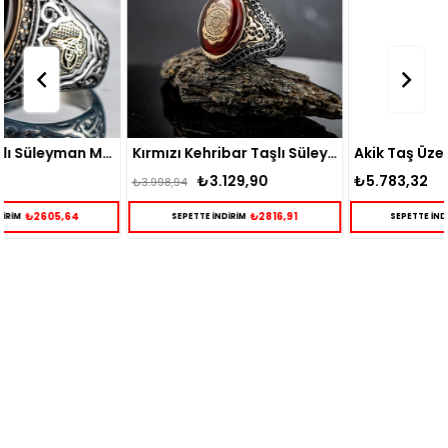
Kırmızı Kehribar Taşlı Süleyman Mührü İşlemeli Gümüş Yüzük
Akik Taş Üzeri Hz Süleyman Mührü Kazıması Gümüş Yüzük
₺3.129,90
₺5.783,32
₺3.998,94
₺2816,91
₺5204,99
SEPETTE İNDİRİM
SEPETTE İNDİRİM