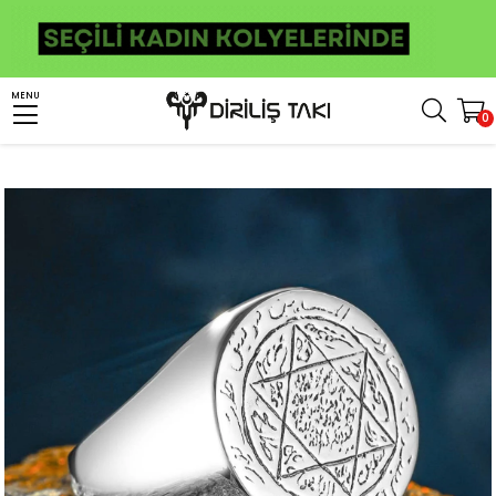
Anasayfa
Erkek Gümüş Yüzük
İslami Yüzükler
Süleyman Mührü Yüzükler
MENU
0
Plaka Üzerine El Yazması Süleyman Mührü Gümüş Yüzük