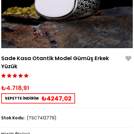
Sade Kasa Otantik Model Gümüş Erkek
Yüzük
₺4.718,91
₺4247,02
SEPETTE İNDİRİM
Stok Kodu
(TSC7412779)