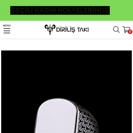
Anasayfa
Erkek Gümüş Yüzük
Taşsız Yüzükler
MENU
0
Sade Kasa Otantik Model Gümüş Erkek Yüzük