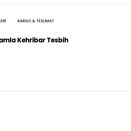
ERI
KARGO & TESLIMAT
 Damla Kehribar Tesbih