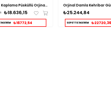
14K Altın Kaplama Püsküllü Orjinal Damla Kehribar Tesbih
₺18.636,15
₺25.244,84
4
₺16772,54
₺22720,3
 İNDİRİM
SEPETTE İNDİRİM