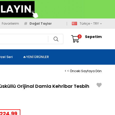
Favorilerim
Doğal Taşlar
Türkçe - TRY
Sepetim
0
zel Seri
🔥YENİ ÜRÜNLER
< < Önceki Sayfaya Dön
Püsküllü Orijinal Damla Kehribar Tesbih
224,99