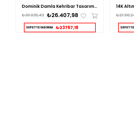
Dominik Damla Kehribar Tasarım Gümüş Tesbih
₺26.407,98
₺30.035,43
₺21.310,2
₺23767,18
SEPETTE İNDİRİM
SEPETTE