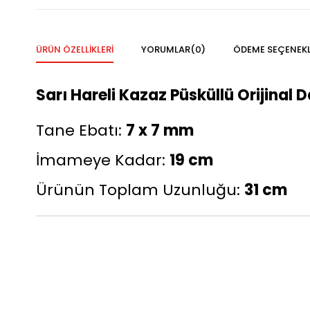
ÜRÜN ÖZELLIKLERI
YORUMLAR
(0)
ÖDEME SEÇENEKL
Sarı Hareli Kazaz Püsküllü Orijinal
Tane Ebatı:
7 x 7 mm
İmameye Kadar:
19 cm
Ürünün Toplam Uzunluğu:
31 cm