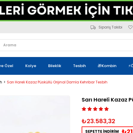
Sipariş Takibi
iye Özel
Kolye
Bileklik
Tesbih
🎁Kombin
⚡Ö
ih
Sarı Hareli Kazaz Püsküllü Orijinal Damla Kehribar Tesbih
Sarı Hareli Kazaz 
₺23.583,32
₺21
SEPETTE İNDİRİM