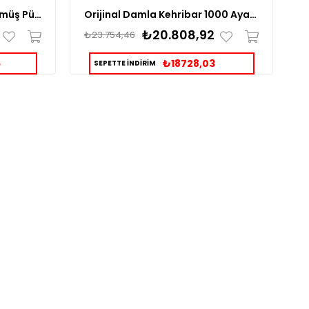
Orjinal Damla Kehribar Gümüş Püsküllü Tesbih
Orijinal Damla Kehribar 1000 Ayar Kazaz Püsküllü Tesbih
₺20.808,92
₺23.754,46
₺
6
₺18728,03
SEPETTE İNDİRİM