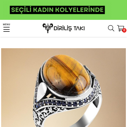
Anasayfa
Erkek Gümüş Yüzük
Taşlı Yüzükler
Kaplan Gözü Taşlı Yüzükler
MENU
0
Sıralı Zirkon Taşlı Kaplangözü Osmanlı Desenli Gümüş Yüzük