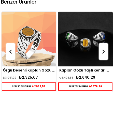
Benzer Ürünler
Örgü Desenli Kaplan Gözü Taşlı Gümüş Yüzük
Kaplan Gözü Taşlı Kenarı Çizgi Motifli Erkek Gümüş Yüzük
₺2.640,29
₺2.546,39
₺3.428,83
₺3.325,17
6
₺2376,26
₺2291,7
SEPETTE İNDİRİM
SEPETTE İNDİRİM