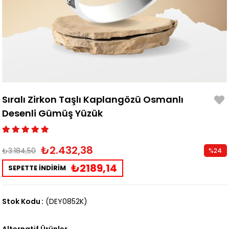
Sıralı Zirkon Taşlı Kaplangözü Osmanlı
Desenli Gümüş Yüzük
₺2.432,38
₺3.184,50
%
24
İndirim
₺2189,14
SEPETTE İNDİRİM
Stok Kodu
(DEY0852K)