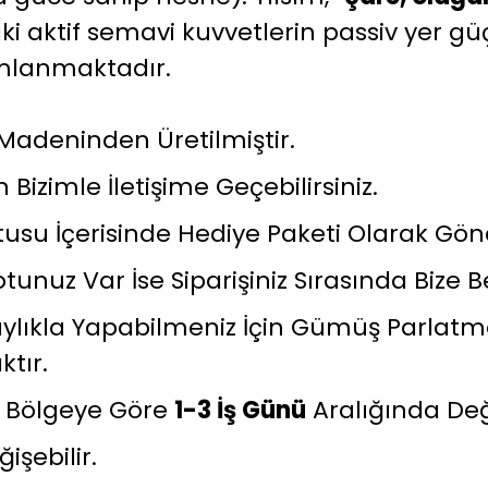
i aktif semavi kuvvetlerin passiv yer gü
nımlanmaktadır.
Madeninden Üretilmiştir.
 Bizimle İletişime Geçebilirsiniz.
 Kutusu İçerisinde Hediye Paketi Olarak Gö
tunuz Var İse Siparişiniz Sırasında Bize Bel
ıkla Yapabilmeniz İçin Gümüş Parlatma
ktır.
k Bölgeye Göre
1-3 İş Günü
Aralığında De
şebilir.