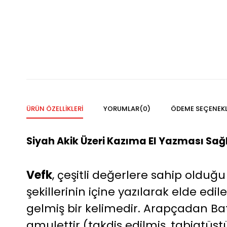
ÜRÜN ÖZELLIKLERI
YORUMLAR
(0)
ÖDEME SEÇENEKL
Siyah Akik Üzeri Kazıma El Yazması Sağ
Vefk
, çeşitli değerlere sahip olduğu
şekillerinin içine yazılarak elde edile
gelmiş bir kelimedir. Arapçadan Batı
amulettir (takdis edilmiş, tabiatüst