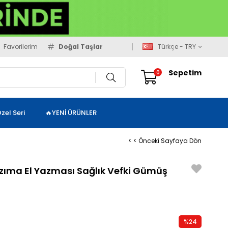
Favorilerim
Doğal Taşlar
Türkçe - TRY
Sepetim
0
zel Seri
🔥YENİ ÜRÜNLER
< < Önceki Sayfaya Dön
azıma El Yazması Sağlık Vefki Gümüş
%
24