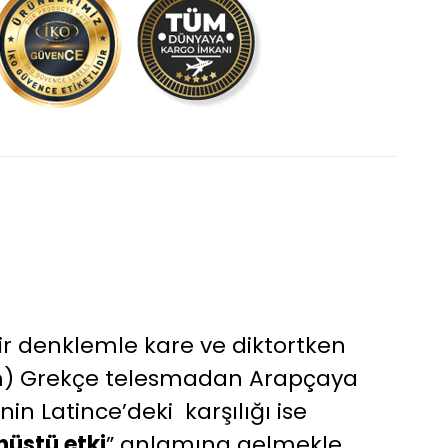
 bir denklemle kare ve diktortken
sam) Grekçe telesmadan Arapçaya
in Latince’deki karşılığı ise
nüstü etki
” anlamına gelmekle