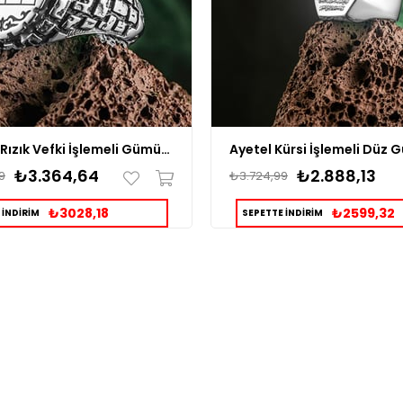
Bereket Rızık Vefki İşlemeli Gümüş Yüzük
₺3.364,64
₺2.888,13
9
₺3.724,99
₺3028,18
₺2599,32
 İNDİRİM
SEPETTE İNDİRİM