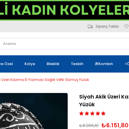
Sipariş Takibi
iye Özel
Kolye
Bileklik
Tesbih
🎁Kombin
⚡Ö
k Üzeri Kazıma El Yazması Sağlık Vefki Gümüş Yüzük
Siyah Akik Üzeri K
Yüzük
₺6.151,80
₺8.066,61