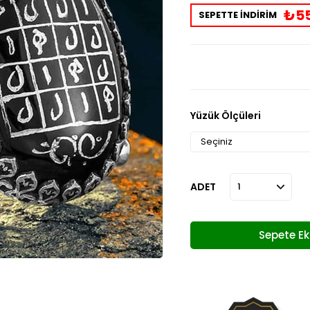
₺55
SEPETTE İNDİRİM
Yüzük Ölçüleri
ADET