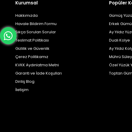
Kurumsal
Popüler K
Hakkımızda
Gümüş Yüzü
Havale Bildirim Formu
Erkek Gümü
Sıkça Sorulan Sorular
Ay Yıldız Yü
Teslimat Politikası
Dualı Kolye
Gizlilik ve Güvenlik
Ay Yıldız Kol
Çerez Politikamız
Mührü Süle
KVKK Aydınlatma Metni
Özel Yüzük 
Garanti ve İade Koşulları
Toptan Güm
Diriliş Blog
İletişim