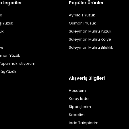
ategoriler
Popüler Ürünler
k
Ay Yıldız Yüzük
ş Yüzük
Osmanlı Yüzük
zük
Süleyman Mührü Yüzük
Süleyman Mührü Kolye
ye
Süleyman Mührü Bileklik
yman Yüzük
Yaptırmak İstiyorum
üş Yüzük
Alışveriş Bilgileri
Hesabım
Kolay İade
Siparişlerim
Sepetim
İade Taleplerim