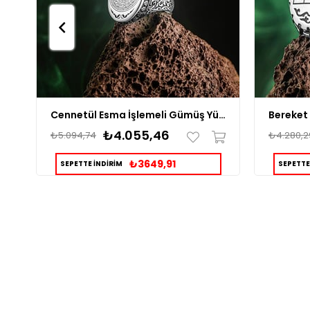
Cennetül Esma İşlemeli Gümüş Yüzük
₺4.055,46
₺5.094,74
₺4.280,2
₺3649,91
SEPETTE İNDİRİM
SEPETTE