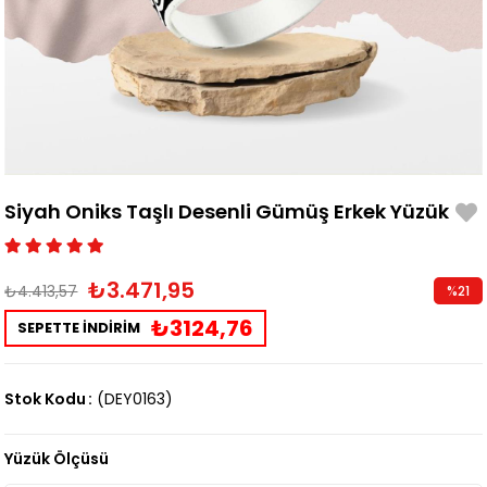
Siyah Oniks Taşlı Desenli Gümüş Erkek Yüzük
₺3.471,95
₺4.413,57
%
21
İndirim
₺3124,76
SEPETTE İNDİRİM
Stok Kodu
(DEY0163)
Yüzük Ölçüsü