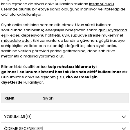
kesinleşmese de siyah oniks kullanılan takıların
insan vücudu
üzerinde olumlu bir etkiye sahip olduğuna inanılıyor
ve litoterapide
aktif olarak kullanılıyor.
Siyah oniks sahibine hemen etki etmez. Uzun süreli kullanım
sonucunda sahibinin iç enerjisiyle birleştikten sonra
günlük yaşama
eşlik eder
,
depresyonu hafifletir
,
uykusuzluk
ve
stresle mükemmel
mücadele eder
. Eski zamanlarda kendine güvenen, güçlü iradeye
sahip kişiler ve liderlerin kullandığı değerli taş olan siyah oniks,
sahibine verilen görevleri yerine getirmesine, daha sabırlı ve
metanetli olmasına yardımcı olur.
Bilinen tıbbi özellikleri ise
kalp rahatsızlıklarına iyi
gelmesi
,
solunum sistemi hastalıklarında aktif kullanılması
dır.
Günümüzde oniks ile
aşılanmış su
,
kilo vermek için
diyetlerde
kullanılıyor.
RENK
Siyah
YORUMLAR
(0)
ÖDEME SEÇENEKLERI