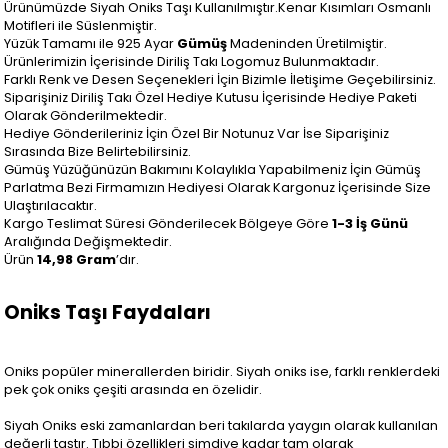
Ürünümüzde Siyah Oniks Taşı Kullanılmıştır.Kenar Kısımları Osmanlı
Motifleri ile Süslenmiştir.
Yüzük Tamamı ile 925 Ayar
Gümüş
Madeninden Üretilmiştir.
Ürünlerimizin İçerisinde Diriliş Takı Logomuz Bulunmaktadır.
Farklı Renk ve Desen Seçenekleri İçin Bizimle İletişime Geçebilirsiniz.
Siparişiniz Diriliş Takı Özel Hediye Kutusu İçerisinde Hediye Paketi
Olarak Gönderilmektedir.
Hediye Gönderileriniz İçin Özel Bir Notunuz Var İse Siparişiniz
Sırasında Bize Belirtebilirsiniz.
Gümüş Yüzüğünüzün Bakımını Kolaylıkla Yapabilmeniz İçin Gümüş
Parlatma Bezi Firmamızın Hediyesi Olarak Kargonuz İçerisinde Size
Ulaştırılacaktır.
Kargo Teslimat Süresi Gönderilecek Bölgeye Göre
1-3 İş Günü
Aralığında Değişmektedir.
Ürün
14,98 Gram
’dır.
Oniks Taşı Faydaları
Oniks popüler minerallerden biridir. Siyah oniks ise, farklı renklerdeki
pek çok oniks çeşiti arasında en özelidir.
Siyah Oniks eski zamanlardan beri takılarda yaygın olarak kullanılan
değerli taştır. Tıbbi özellikleri şimdiye kadar tam olarak