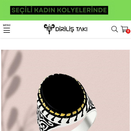
Anasayfa
Erkek Gümüş Yüzük
Taşlı Yüzükler
Oniks Taşlı Yüzükler
MENU
0
Siyah Oniks Taşlı Desenli Gümüş Erkek Yüzük