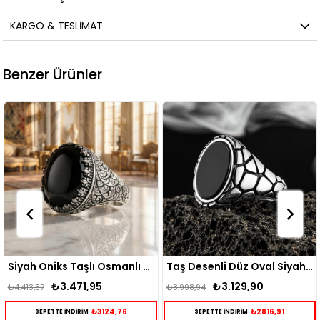
KARGO & TESLIMAT
Benzer Ürünler
Siyah Oniks Taşlı Osmanlı Desenli Gümüş Yüzük
Taş Desenli Düz Oval Siyah Oniks Taşlı Erkek Gümüş Yüzük
₺3.129,90
₺3.015,88
₺3.998,94
₺3.865,67
6
₺2816,91
₺2714,2
SEPETTE İNDİRİM
SEPETTE İNDİRİM