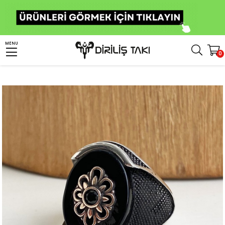
Anasayfa
Erkek Gümüş Yüzük
Taşlı Yüzükler
Oniks Taşlı Yüzükler
MENU
0
Siyah Oniks Taşlı Nokta Desenli Gümüş Yüzük