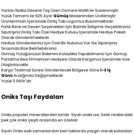
Yanları Nokta Desenli Taş Üzeri Osmanlı Motifi ile Süslenmiştir.
Yüzük Tamamı ile 925 Ayar
Gümüş
Madeninden Üretilmiştir.
Ürünlerimizin İçerisinde Diriliş Takı Logomuz Bulunmaktadır.
Farklı Renk ve Desen Seçenekleri İçin Bizimle İletişime Geçebilirsiniz.
Siparişiniz Diriliş Takı Özel Hediye Kutusu İçerisinde Hediye Paketi
Olarak Gönderilmektedir.
Hediye Gönderileriniz İçin Özel Bir Notunuz Var İse Siparişiniz
Sırasında Bize Belirtebilirsiniz.
Gümüş Yüzüğünüzün Bakımını Kolaylıkla Yapabilmeniz İçin Gümüş
Parlatma Bezi Firmamızın Hediyesi Olarak Kargonuz İçerisinde Size
Ulaştırılacaktır.
Kargo Teslimat Süresi Gönderilecek Bölgeye Göre
1-3 İş
Günü
Aralığında Değişmektedir.
Yüzük 11.06Gr'dır.
Oniks Taşı Faydaları
Oniks popüler minerallerden biridir. Siyah oniks ise, farklı renklerdeki
pek çok oniks çeşiti arasında en özelidir.
Siyah Oniks eski zamanlardan beri takılarda yaygın olarak kullanılan