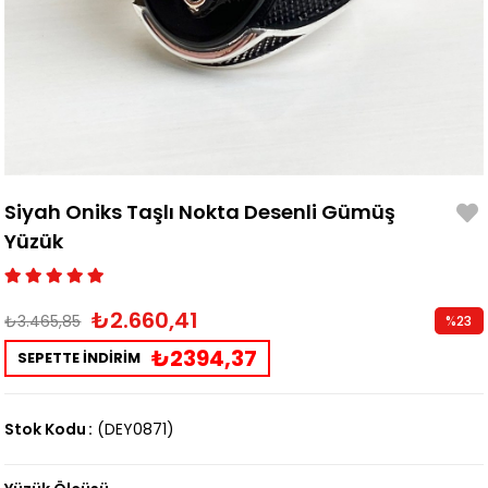
Siyah Oniks Taşlı Nokta Desenli Gümüş
Yüzük
₺2.660,41
₺3.465,85
%
23
İndirim
₺2394,37
SEPETTE İNDİRİM
Stok Kodu
(DEY0871)