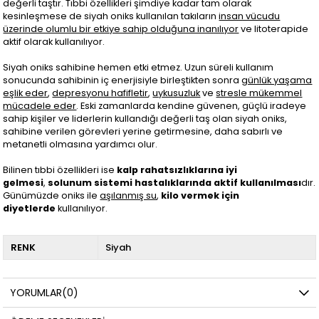
değerli taştır. Tıbbi özellikleri şimdiye kadar tam olarak
kesinleşmese de siyah oniks kullanılan takıların
insan vücudu
üzerinde olumlu bir etkiye sahip olduğuna inanılıyor
ve litoterapide
aktif olarak kullanılıyor.
Siyah oniks sahibine hemen etki etmez. Uzun süreli kullanım
sonucunda sahibinin iç enerjisiyle birleştikten sonra
günlük yaşama
eşlik eder
,
depresyonu hafifletir
,
uykusuzluk
ve
stresle mükemmel
mücadele eder
. Eski zamanlarda kendine güvenen, güçlü iradeye
sahip kişiler ve liderlerin kullandığı değerli taş olan siyah oniks,
sahibine verilen görevleri yerine getirmesine, daha sabırlı ve
metanetli olmasına yardımcı olur.
Bilinen tıbbi özellikleri ise
kalp rahatsızlıklarına iyi
gelmesi
,
solunum sistemi hastalıklarında aktif kullanılması
dır.
Günümüzde oniks ile
aşılanmış su
,
kilo vermek için
diyetlerde
kullanılıyor.
RENK
Siyah
YORUMLAR
(0)