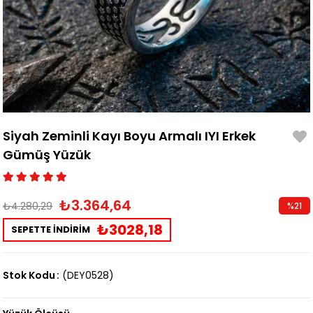
Siyah Zeminli Kayı Boyu Armalı IYI Erkek
Gümüş Yüzük
₺3.364,64
₺4.280,29
%
21
İndirim
₺3028,18
SEPETTE İNDİRİM
Stok Kodu
(DEY0528)