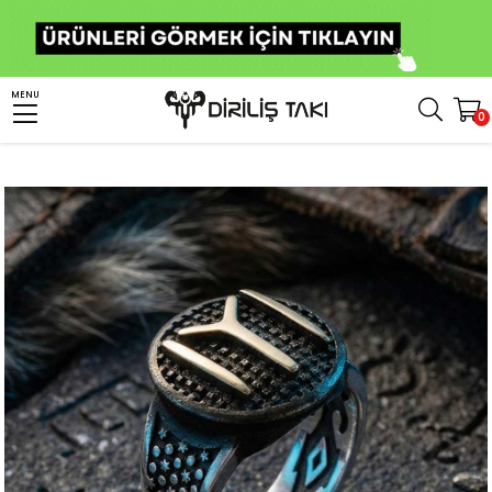
Anasayfa
Erkek Gümüş Yüzük
Osmanlı Yüzükleri
Kayı Boyu Yüzük
MENU
0
Siyah Zeminli Kayı Boyu Armalı IYI Erkek Gümüş Yüzük