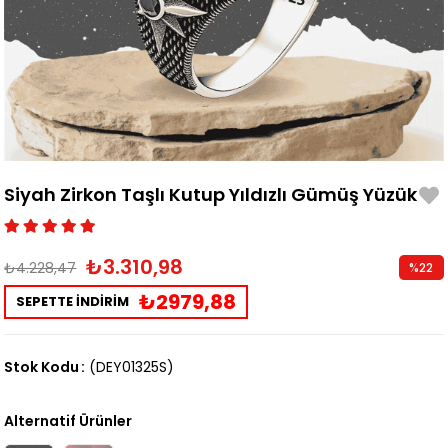
Siyah Zirkon Taşlı Kutup Yıldızlı Gümüş Yüzük
₺3.310,98
₺4.228,47
%
22
İndirim
₺2979,88
SEPETTE İNDİRİM
Stok Kodu
(DEY01325S)
Alternatif Ürünler