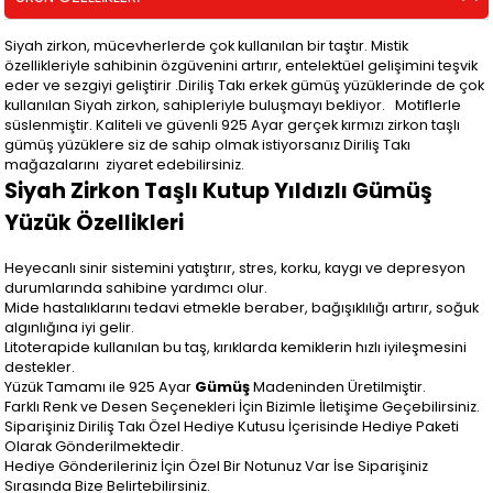
Siyah zirkon, mücevherlerde çok kullanılan bir taştır. Mistik
özellikleriyle sahibinin özgüvenini artırır, entelektüel gelişimini teşvik
eder ve sezgiyi geliştirir .Diriliş Takı erkek gümüş yüzüklerinde de çok
kullanılan Siyah zirkon, sahipleriyle buluşmayı bekliyor. Motiflerle
süslenmiştir. Kaliteli ve güvenli 925 Ayar gerçek kırmızı zirkon taşlı
gümüş yüzüklere siz de sahip olmak istiyorsanız Diriliş Takı
mağazalarını ziyaret edebilirsiniz.
Siyah Zirkon Taşlı Kutup Yıldızlı Gümüş
Yüzük Özellikleri
Heyecanlı sinir sistemini yatıştırır, stres, korku, kaygı ve depresyon
durumlarında sahibine yardımcı olur.
Mide hastalıklarını tedavi etmekle beraber, bağışıklılığı artırır, soğuk
algınlığına iyi gelir.
Litoterapide kullanılan bu taş, kırıklarda kemiklerin hızlı iyileşmesini
destekler.
Yüzük Tamamı ile 925 Ayar
Gümüş
Madeninden Üretilmiştir.
Farklı Renk ve Desen Seçenekleri İçin Bizimle İletişime Geçebilirsiniz.
Siparişiniz Diriliş Takı Özel Hediye Kutusu İçerisinde Hediye Paketi
Olarak Gönderilmektedir.
Hediye Gönderileriniz İçin Özel Bir Notunuz Var İse Siparişiniz
Sırasında Bize Belirtebilirsiniz.