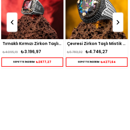
Tırnaklı Kırmızı Zirkon Taşlı 925 Ayar Erkek Gümüş Yüzük
Çevresi Zirkon Taşlı Mistik Topaz Gümüş Yüzük
₺4.746,27
₺3.082,95
₺5.783,32
₺3.954,52
₺4271,64
₺2774,65
SEPETTE İNDİRİM
SEPETTE İNDİRİM