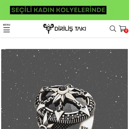
Anasayfa
Erkek Gümüş Yüzük
Taşlı Yüzükler
Zirkon Taşlı Yüzükler
MENU
0
Siyah Zirkon Taşlı Kutup Yıldızlı Gümüş Yüzük