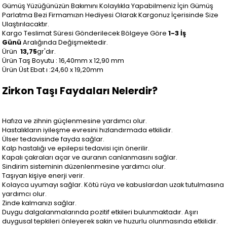
Gümüş Yüzüğünüzün Bakımını Kolaylıkla Yapabilmeniz İçin Gümüş
Parlatma Bezi Firmamızın Hediyesi Olarak Kargonuz İçerisinde Size
Ulaştırılacaktır.
Kargo Teslimat Süresi Gönderilecek Bölgeye Göre
1-3 İş
Günü
Aralığında Değişmektedir.
Ürün
13,75
gr'dır.
Ürün Taş Boyutu : 16,40mm x 12,90 mm
Ürün Üst Ebat ı :24,60 x 19,20mm
Zirkon Taşı Faydaları Nelerdir?
Hafıza ve zihnin güçlenmesine yardımcı olur.
Hastalıkların iyileşme evresini hızlandırmada etkilidir.
Ülser tedavisinde fayda sağlar.
Kalp hastalığı ve epilepsi tedavisi için önerilir.
Kapalı çakraları açar ve auranın canlanmasını sağlar.
Sindirim sisteminin düzenlenmesine yardımcı olur.
Taşıyan kişiye enerji verir.
Kolayca uyumayı sağlar. Kötü rüya ve kabuslardan uzak tutulmasına
yardımcı olur.
Zinde kalmanızı sağlar.
Duygu dalgalanmalarında pozitif etkileri bulunmaktadır. Aşırı
duygusal tepkileri önleyerek sakin ve huzurlu olunmasında etkilidir.