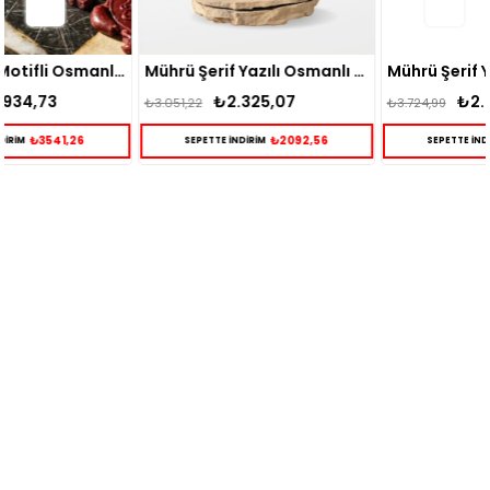
Gümüş Erkek Yüzük
Mührü Şerif Yazılı Osmanlı Desenli Erkek Gümüş Yüzük
Mührü Şerif Yazılı Desenli Gümüş Erkek Yüzük
₺2.325,07
₺2.895,15
₺3.051,22
₺3.724,99
₺2092,56
₺2605,64
SEPETTE İNDİRİM
SEPETTE İNDİRİM