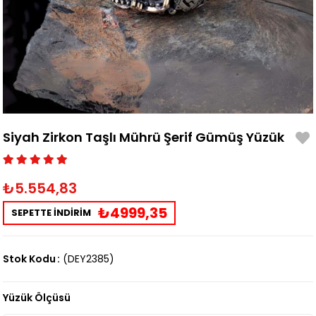
Siyah Zirkon Taşlı Mührü Şerif Gümüş Yüzük
₺5.554,83
₺4999,35
SEPETTE İNDİRİM
Stok Kodu
(DEY2385)
Yüzük Ölçüsü