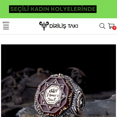
Anasayfa
Erkek Gümüş Yüzük
İslami Yüzükler
Mührü Şerif Yüzük
MENU
0
Siyah Zirkon Taşlı Mührü Şerif Gümüş Yüzük