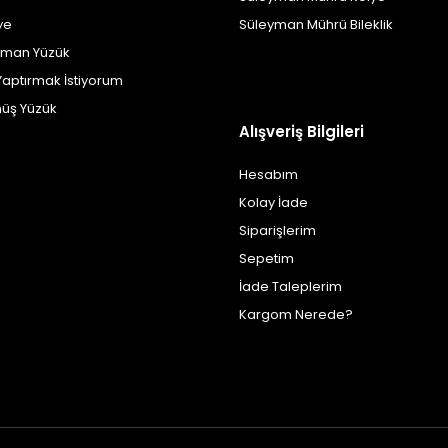
ye
Süleyman Mührü Bileklik
yman Yüzük
Yaptırmak İstiyorum
üş Yüzük
Alışveriş Bilgileri
Hesabım
Kolay İade
Siparişlerim
Sepetim
İade Taleplerim
Kargom Nerede?