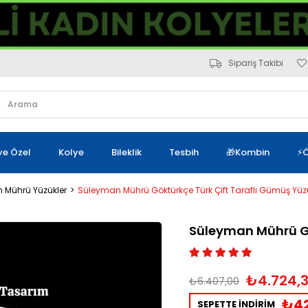
Sipariş Takibi
iye Özel
Kolye
Bileklik
Tesbih
🎁Kombin
⚡Ö
 Mührü Yüzükler
Süleyman Mührü Göktürkçe Türk Çift Taraflı Gümüş Yüz
Süleyman Mührü Gö
₺4.724,
₺6.407,00
₺42
SEPETTE İNDİRİM