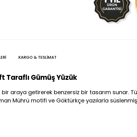
ERI
KARGO & TESLIMAT
t Taraflı Gümüş Yüzük
ir araya getirerek benzersiz bir tasarım sunar. T
man Mührü motifi ve Göktürkçe yazılarla süslenmişt