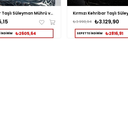
Kehribar Taşlı Süleyman Mührü ve Tuğralı Gümüş Erkek Yüzük
,15
₺3.129,90
₺3.998,94
₺2605,64
₺2816,91
 İNDİRİM
SEPETTE İNDİRİM