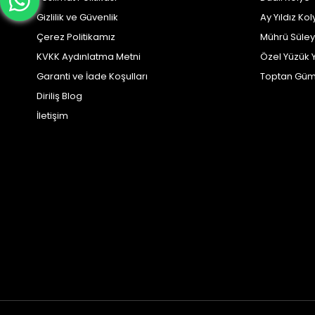
Gizlilik ve Güvenlik
Ay Yıldız Kol
Çerez Politikamız
Mührü Süle
KVKK Aydınlatma Metni
Özel Yüzük 
Garanti ve İade Koşulları
Toptan Güm
Diriliş Blog
İletişim