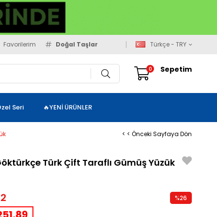
Favorilerim
Doğal Taşlar
Türkçe - TRY
Sepetim
0
zel Seri
🔥YENİ ÜRÜNLER
ük
< < Önceki Sayfaya Dön
ktürkçe Türk Çift Taraflı Gümüş Yüzük
32
%
26
İndirim
51,89