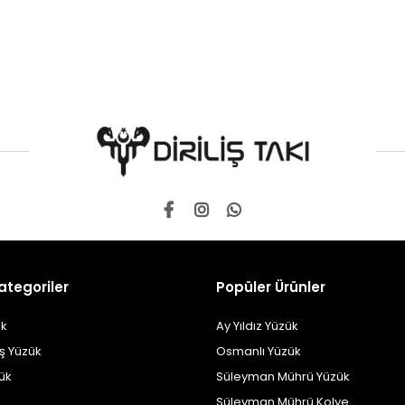
ategoriler
Popüler Ürünler
k
Ay Yıldız Yüzük
ş Yüzük
Osmanlı Yüzük
zük
Süleyman Mührü Yüzük
Süleyman Mührü Kolye