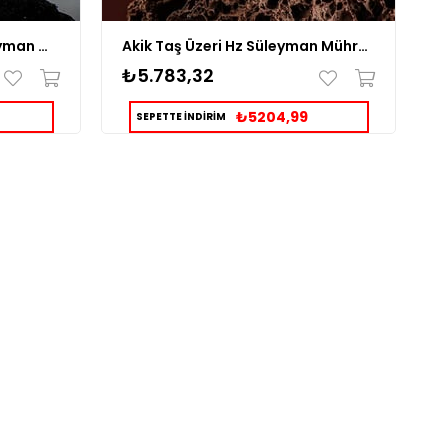
Kırmızı Kehribar Taşlı Süleyman Mührü İşlemeli Gümüş Yüzük
Akik Taş Üzeri Hz Süleyman Mührü Kazıması Gümüş Yüzük
₺5.783,32
₺
₺5204,99
SEPETTE İNDİRİM