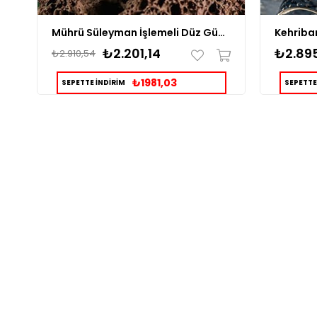
Mührü Süleyman İşlemeli Düz Gümüş Yüzük
₺2.201,14
₺2.895
₺2.910,54
₺1981,03
SEPETTE İNDİRİM
SEPETTE