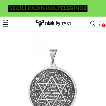
Anasayfa
Kolye
Kolye Ucu
Süleyman Mührü İsmi Azam Gümüş Kolye Ucu
MENU
0