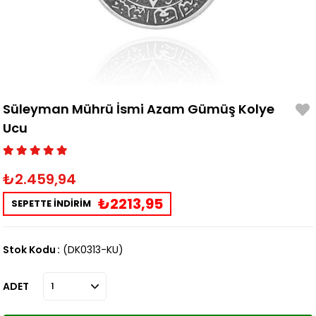
Süleyman Mührü İsmi Azam Gümüş Kolye
Ucu
₺2.459,94
₺2213,95
SEPETTE İNDİRİM
Stok Kodu
(DK0313-KU)
ADET