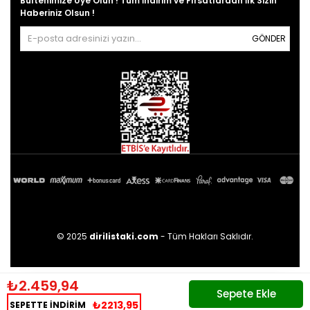
Bültenimize Üye Olun ! Tüm İndirim ve Fırsatlardan İlk Sizin
Haberiniz Olsun !
GÖNDER
© 2025
dirilistaki.com
- Tüm Hakları Saklıdır.
₺2.459,94
₺2213,95
SEPETTE İNDİRİM