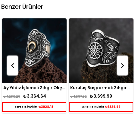
Benzer Ürünler
Ay Yıldız İşlemeli Zihgir Okçu Gümüş Yüzük
Kuruluş Başparmak Zihgir Gümüş Yüzük
Desenli Gümüş Zihgir
₺3.699,99
₺2.895,15
₺4.687,52
₺3.724,99
₺3329,99
₺2605,64
SEPETTE İNDİRİM
SEPETTE İNDİRİM