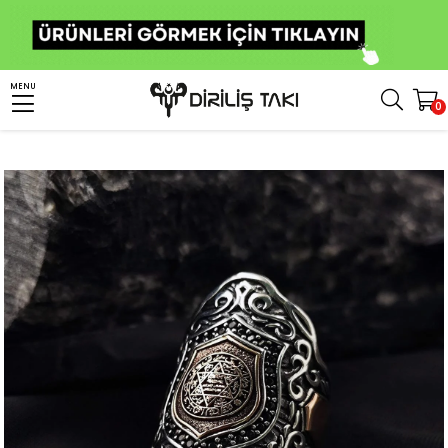
Anasayfa
Erkek Gümüş Yüzük
Başparmak & Zihgir Yüzükleri
MENU
0
Süleyman Mührü Zirkon Taşlı Okçu Gümüş Yüzük