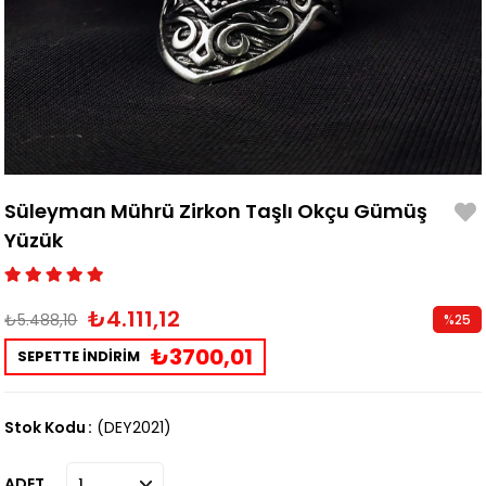
Süleyman Mührü Zirkon Taşlı Okçu Gümüş
Yüzük
₺4.111,12
₺5.488,10
%
25
İndirim
₺3700,01
SEPETTE İNDİRİM
Stok Kodu
(DEY2021)
ADET