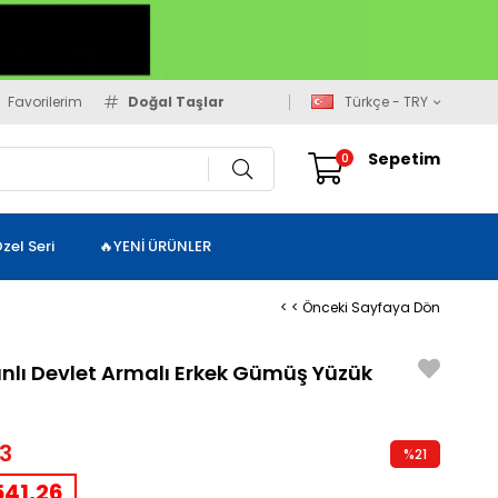
Favorilerim
Doğal Taşlar
Türkçe - TRY
Sepetim
0
zel Seri
🔥YENİ ÜRÜNLER
< < Önceki Sayfaya Dön
lı Devlet Armalı Erkek Gümüş Yüzük
3
%
21
İndirim
41,26