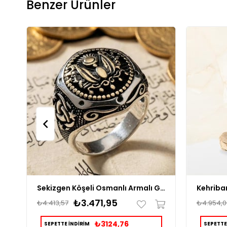
Benzer Ürünler
Sekizgen Köşeli Osmanlı Armalı Gümüş Erkek Yüzük
₺3.471,95
₺4.413,57
₺4.954,0
₺3124,76
SEPETTE İNDİRİM
SEPETTE