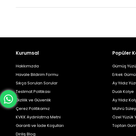
Kurumsal
Popüler K
Hakkımızda
Gümüş Yüzü
Havale Bildirim Formu
Erkek Gümü
Sıkça Sorulan Sorular
Ay Yıldız Yü
Teslimat Politikası
Dualı Kolye
Gizlilik ve Güvenlik
Ay Yıldız Kol
Çerez Politikamız
Mührü Süle
KVKK Aydınlatma Metni
Özel Yüzük 
Garanti ve İade Koşulları
Toptan Güm
Diriliş Blog