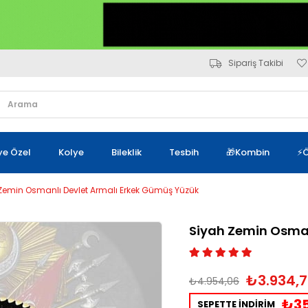
Sipariş Takibi
iye Özel
Kolye
Bileklik
Tesbih
🎁Kombin
⚡Ö
Zemin Osmanlı Devlet Armalı Erkek Gümüş Yüzük
Siyah Zemin Osman
₺3.934,7
₺4.954,06
₺35
SEPETTE İNDİRİM