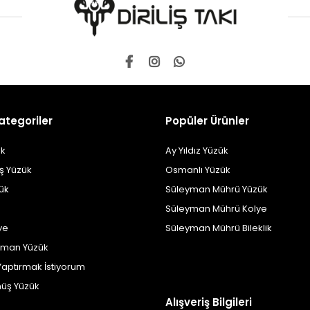
ategoriler
Popüler Ürünler
k
Ay Yıldız Yüzük
ş Yüzük
Osmanlı Yüzük
zük
Süleyman Mührü Yüzük
Süleyman Mührü Kolye
ye
Süleyman Mührü Bileklik
yman Yüzük
Yaptırmak İstiyorum
üş Yüzük
Alışveriş Bilgileri