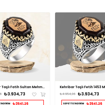
Kehribar Taşlı Fatih Sultan Mehmet Silüetli Gümüş Yüzük
₺3.934,73
₺3.934,73
6
₺4.954,06
₺3541,26
₺3541,26
 İNDİRİM
SEPETTE İNDİRİM